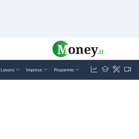
& Lavoro
Imprese
Risparmio