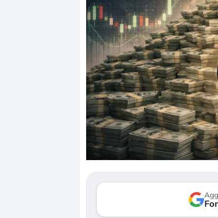
Dalle valutazioni est
correzione. Cosa sta 
repricing degli asset?
Gli investitori stanno
mostrando segni di s
Agg
verso le (…)
Fon
3 agosto 2026