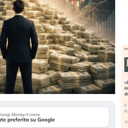
reme alla
«La mia vita è rovinata». Investitori
guidando il
in preda al panico dopo lo scoppio
della bolla AI
 finalmente
Il crollo della bolla AI travolge il
tanchezza
Kospi, mentre gli investitori retail (…)
iungi Money.it come
te preferita su Google
30 luglio 2026
2