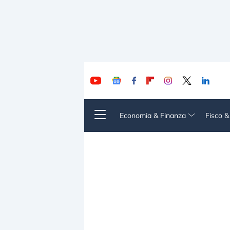
Economia & Finanza
Fisco 