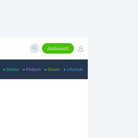
Abbonati
• Motori
• Fintech
• Green
• Lifestyle