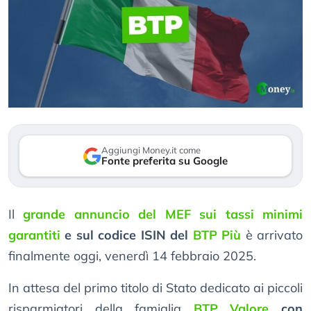
Aggiungi Money.it come
Fonte preferita su Google
Il
grande annuncio del MEF sui tassi minimi
garantiti
e sul codice ISIN del
BTP Più
è arrivato
finalmente oggi, venerdì 14 febbraio 2025.
In attesa del primo titolo di Stato dedicato ai piccoli
risparmiatori della famiglia
BTP Valore
con