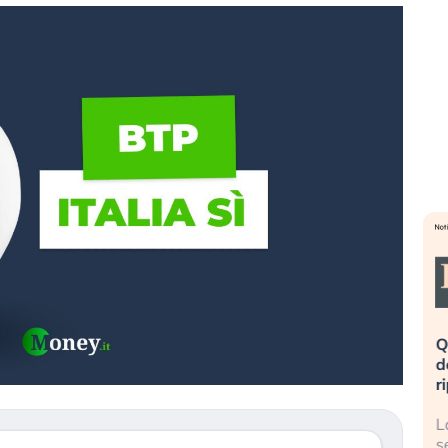
eme alla
«La mia vita è rovinata». Investitori
Q
uidando il
in preda al panico dopo lo scoppio
d
della bolla AI
r
finalmente
Il crollo della bolla AI travolge il
L
tanchezza
Kospi, mentre gli investitori retail (…)
s