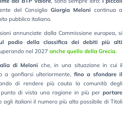
 come del BTP Valore
, sono sempre loro:
i piccoli
dente del Consiglio
Giorgia Meloni
continua a
ito pubblico italiano.
isioni annunciate dalla Commissione europea, si
ul podio della classifica dei debiti più alti
, superando nel 2027
anche quello della Grecia
.
talia di Meloni
che, in una situazione in cui il
to a gonfiarsi ulteriormente,
fino a sfondare il
hiando di rendere più cauta la comunità degli
uo punto di vista una ragione in più per
portare
gli italiani il numero più alto possibile di Titoli