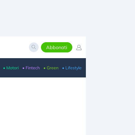
Abbonati
• Motori
• Fintech
• Green
• Lifestyle