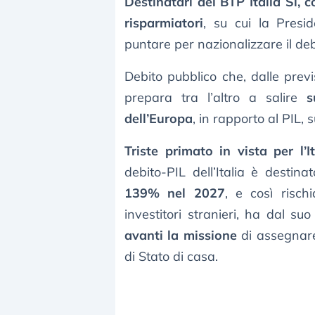
Destinatari del BTP Italia Sì,
risparmiatori
, su cui la Presi
puntare per nazionalizzare il deb
Debito pubblico che, dalle prev
prepara tra l’altro a salire
s
dell’Europa
, in rapporto al PIL
Triste primato in vista per l’I
debito-PIL dell’Italia è destina
139% nel 2027
, e così risc
investitori stranieri, ha dal s
avanti la missione
di assegnare a
di Stato di casa.