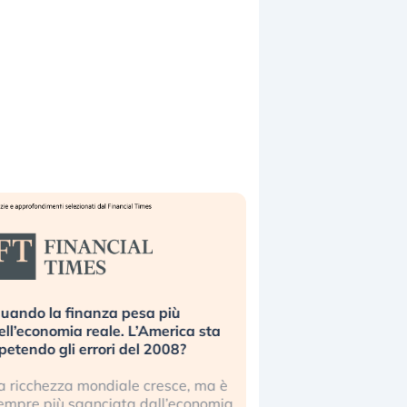
uando la finanza pesa più
Russia e Cina pronti
ell’economia reale. L’America sta
Starlink. Gli investit
ipetendo gli errori del 2008?
sottovalutando il ris
a ricchezza mondiale cresce, ma è
Gli investitori tech c
empre più sganciata dall’economia
ignorare il rischio geop