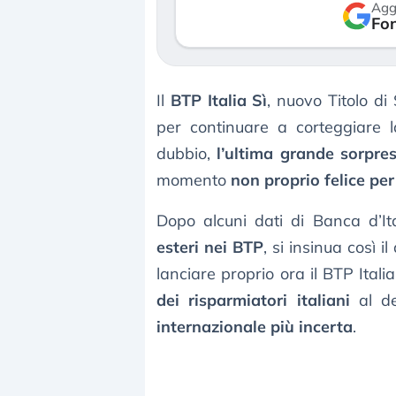
Agg
verso le (…)
Fon
3 agosto 2026
Il
BTP Italia Sì
, nuovo Titolo di
per continuare a corteggiare la
dubbio,
l’ultima grande sorpres
momento
non proprio felice per
Dopo alcuni dati di Banca d’I
esteri nei BTP
, si insinua così 
lanciare proprio ora il BTP Italia
dei risparmiatori italiani
al de
internazionale più incerta
.