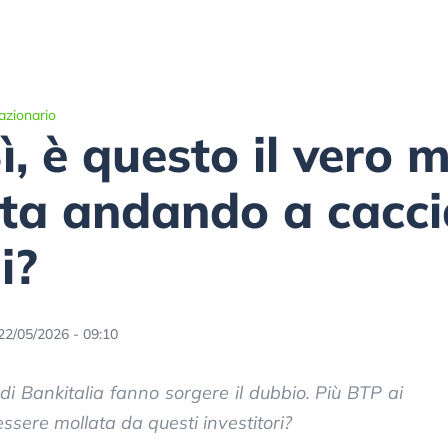
azionario
ì, è questo il vero 
sta andando a caccia
i?
22/05/2026 - 09:10
di Bankitalia fanno sorgere il dubbio. Più BTP ai
i essere mollata da questi investitori?