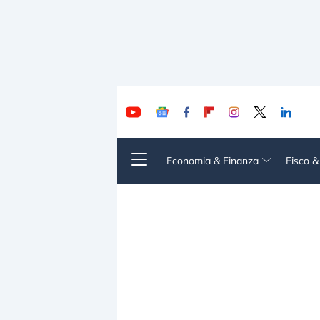
Economia & Finanza
Fisco 