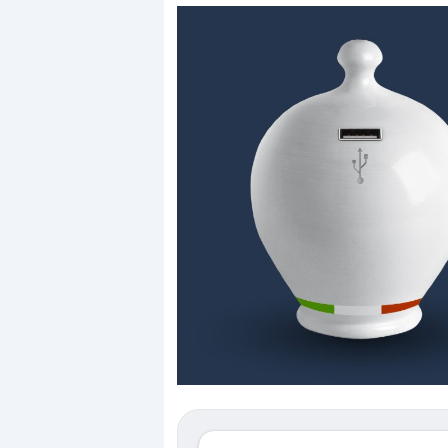
Dalle valutazioni estr
correzione. Cosa sta g
repricing degli asset?
Gli investitori stanno 
mostrando segni di s