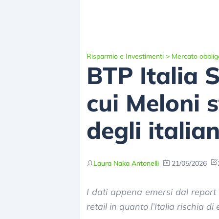
Risparmio e Investimenti
>
Mercato obblig
BTP Italia S
cui Meloni 
degli italian
Laura Naka Antonelli
21/05/2026
I dati appena emersi dal report 
retail in quanto l’Italia rischia d