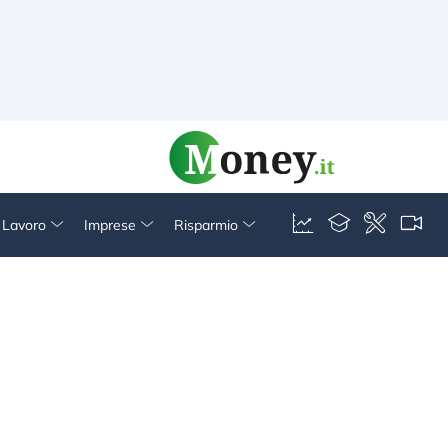
& Lavoro
Imprese
Risparmio