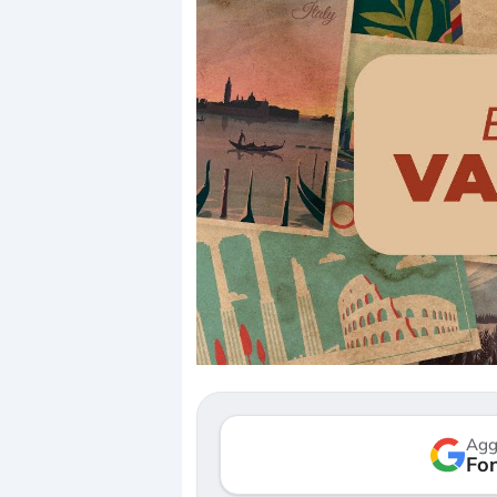
Dalle valutazioni estr
correzione. Cosa sta g
repricing degli asset?
Gli investitori stanno 
mostrando segni di s
Agg
verso le (…)
Fon
3 agosto 2026