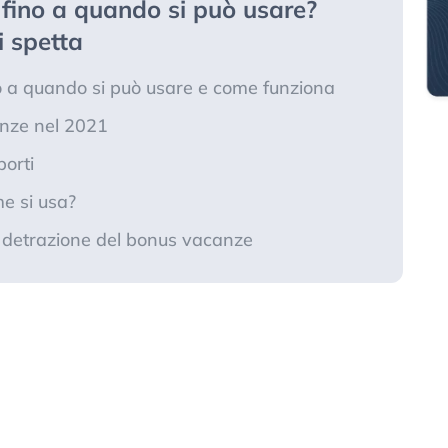
fino a quando si può usare?
i spetta
 a quando si può usare e come funziona
anze nel 2021
porti
e si usa?
a detrazione del bonus vacanze