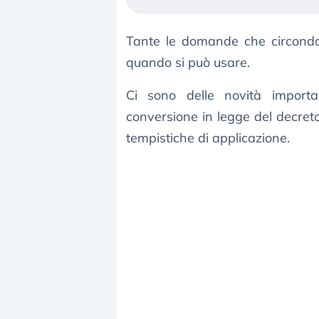
Tante le domande che circonda
quando si può usare.
Ci sono delle novità importan
conversione in legge del decreto
tempistiche di applicazione.