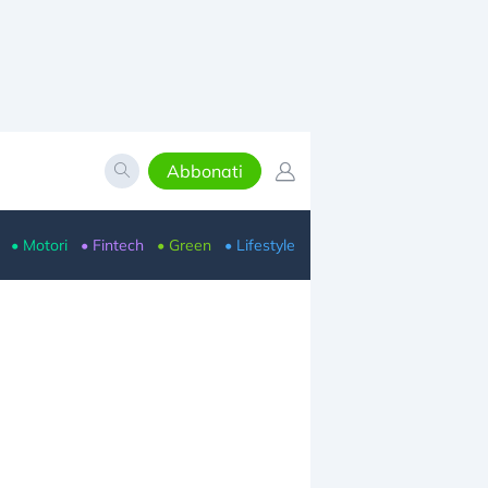
Abbonati
• Motori
• Fintech
• Green
• Lifestyle