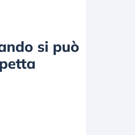
ando si può
petta