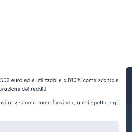
500 euro ed è utilizzabile all’80% come sconto e
razione dei redditi.
ovità: vediamo come funziona, a chi spetta e gli