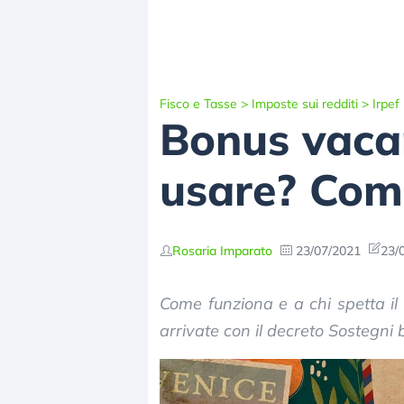
Fisco e Tasse
>
Imposte sui redditi
>
Irpef
Bonus vacan
usare? Come
Rosaria Imparato
23/07/2021
23/
Come funziona e a chi spetta i
arrivate con il decreto Sostegni b