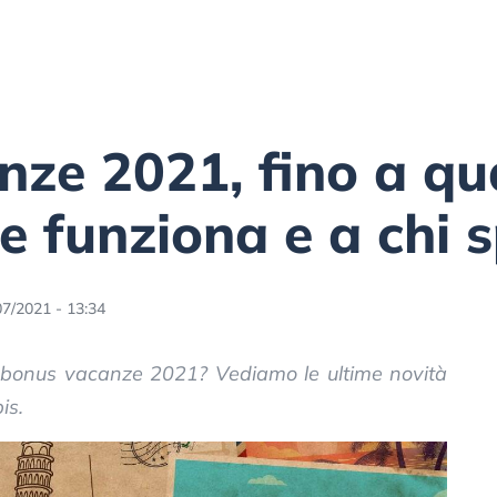
ze 2021, fino a qu
 funziona e a chi s
07/2021 - 13:34
l bonus vacanze 2021? Vediamo le ultime novità
is.