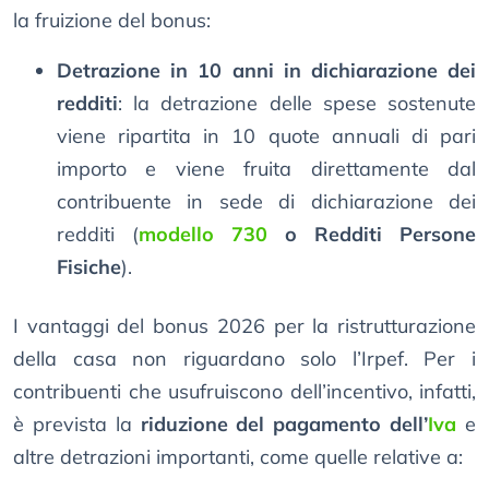
la fruizione del bonus:
Detrazione in 10 anni in dichiarazione dei
redditi
: la detrazione delle spese sostenute
viene ripartita in 10 quote annuali di pari
importo e viene fruita direttamente dal
contribuente in sede di dichiarazione dei
redditi (
modello 730
o Redditi Persone
Fisiche
).
I vantaggi del bonus 2026 per la ristrutturazione
della casa non riguardano solo l’Irpef. Per i
contribuenti che usufruiscono dell’incentivo, infatti,
è prevista la
riduzione del pagamento dell’
Iva
e
altre detrazioni importanti, come quelle relative a: