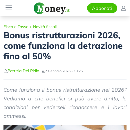
Abbonati
Fisco e Tasse
>
Novità fiscali
Bonus ristrutturazioni 2026,
come funziona la detrazione
fino al 50%
Patrizia Del Pidio
2 Gennaio 2026 - 13:25
Come funziona il bonus ristrutturazione nel 2026?
Vediamo a che benefici si può avere diritto, le
condizioni per vederseli riconoscere e i lavori
ammessi.