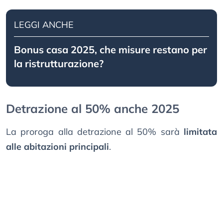
LEGGI ANCHE
Bonus casa 2025, che misure restano per
la ristrutturazione?
Detrazione al 50% anche 2025
La proroga alla detrazione al 50% sarà
limitata
alle abitazioni principali
.