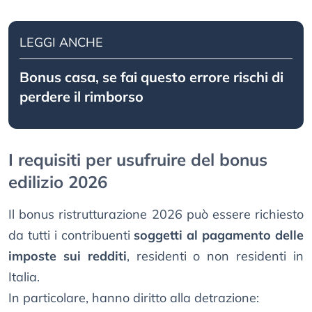
LEGGI ANCHE
Bonus casa, se fai questo errore rischi di
perdere il rimborso
I requisiti per usufruire del bonus
edilizio 2026
Il bonus ristrutturazione 2026 può essere richiesto
da tutti i contribuenti
soggetti al pagamento delle
imposte sui redditi
, residenti o non residenti in
Italia.
In particolare, hanno diritto alla detrazione: