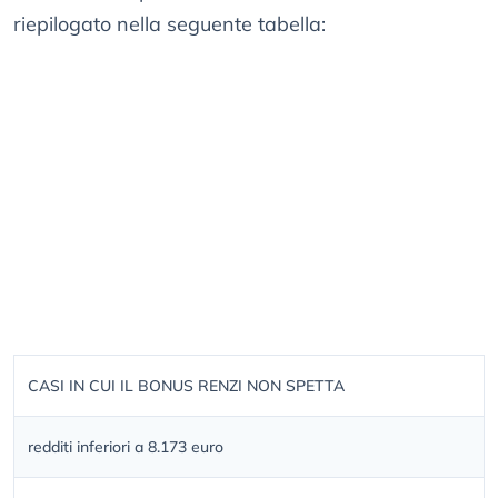
riepilogato nella seguente tabella:
CASI IN CUI IL BONUS RENZI NON SPETTA
redditi inferiori a 8.173 euro