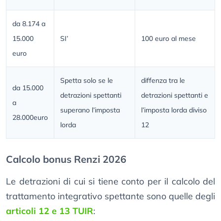
da 8.174 a
15.000
SI’
100 euro al mese
euro
Spetta solo se le
diffenza tra le
da 15.000
detrazioni spettanti
detrazioni spettanti e
a
superano l’imposta
l’imposta lorda diviso
28.000euro
lorda
12
Calcolo bonus Renzi 2026
Le detrazioni di cui si tiene conto per il calcolo del
trattamento integrativo spettante sono quelle degli
articoli 12 e 13 TUIR
: