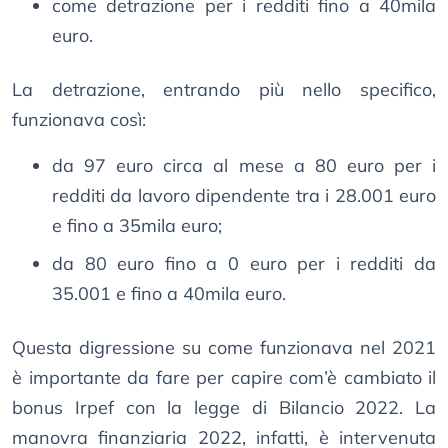
come detrazione per i redditi fino a 40mila
euro.
La detrazione, entrando più nello specifico,
funzionava così:
da 97 euro circa al mese a 80 euro per i
redditi da lavoro dipendente tra i 28.001 euro
e fino a 35mila euro;
da 80 euro fino a 0 euro per i redditi da
35.001 e fino a 40mila euro.
Questa digressione su come funzionava nel 2021
è importante da fare per capire com’è cambiato il
bonus Irpef con la legge di Bilancio 2022. La
manovra finanziaria 2022, infatti, è intervenuta