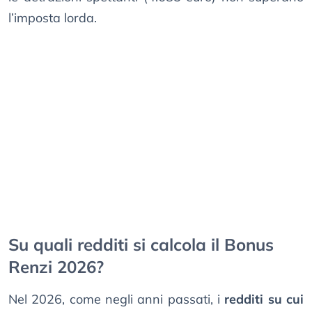
l’imposta lorda.
Su quali redditi si calcola il Bonus
Renzi 2026?
Nel 2026, come negli anni passati, i
redditi su cui