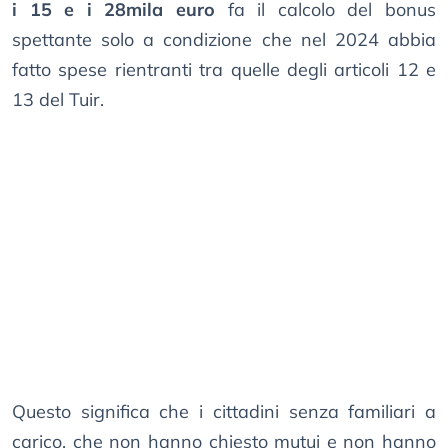
i 15 e i 28mila euro
fa il calcolo del bonus
spettante solo a condizione che nel 2024 abbia
fatto spese rientranti tra quelle degli articoli 12 e
13 del Tuir.
Questo significa che i cittadini senza familiari a
carico, che non hanno chiesto mutui e non hanno