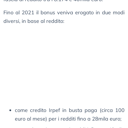
Fino al 2021 il bonus veniva erogato in due modi
diversi, in base al reddito:
come credito Irpef in busta paga (circa 100
euro al mese) per i redditi fino a 28mila euro;