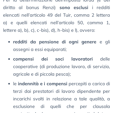
diritto al bonus Renzi)
sono esclusi
i redditi
elencati nell’articolo 49 del Tuir, comma 2 lettera
a) e quelli elencati nell’articolo 50, comma 1,
lettere a), b), c), c-bis), d), h-bis) e l), ovvero:
redditi da pensione di ogni genere
e gli
assegni a essi equiparati;
compensi dei soci lavoratori
delle
cooperative (di produzione lavoro, di servizio,
agricole e di piccola pesca);
le
indennità e i compensi
percepiti a carico di
terzi dai prestatori di lavoro dipendente per
incarichi svolti in relazione a tale qualità, a
esclusione di quelli che per clausola