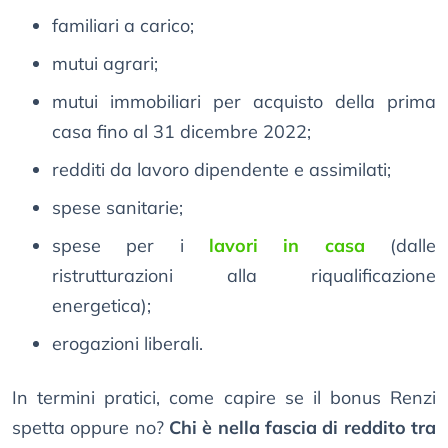
familiari a carico;
mutui agrari;
mutui immobiliari per acquisto della prima
casa fino al 31 dicembre 2022;
redditi da lavoro dipendente e assimilati;
spese sanitarie;
spese per i
lavori in casa
(dalle
ristrutturazioni alla riqualificazione
energetica);
erogazioni liberali.
In termini pratici, come capire se il bonus Renzi
spetta oppure no?
Chi è nella fascia di reddito tra