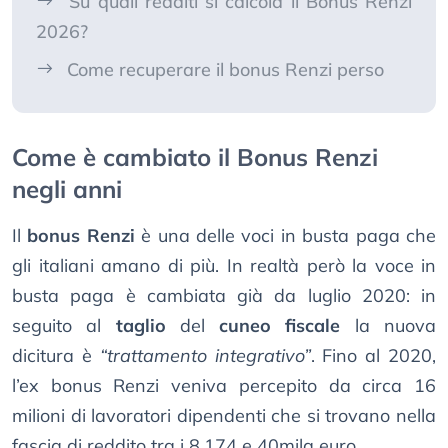
Su quali redditi si calcola il Bonus Renzi
2026?
Come recuperare il bonus Renzi perso
Come è cambiato il Bonus Renzi
negli anni
Il
bonus Renzi
è una delle voci in busta paga che
gli italiani amano di più. In realtà però la voce in
busta paga è cambiata già da luglio 2020: in
seguito al
taglio
del
cuneo fiscale
la nuova
dicitura è
“trattamento integrativo”
. Fino al 2020,
l’ex bonus Renzi veniva percepito da circa 16
milioni di lavoratori dipendenti che si trovano nella
fascia di reddito tra i 8.174 e 40mila euro.