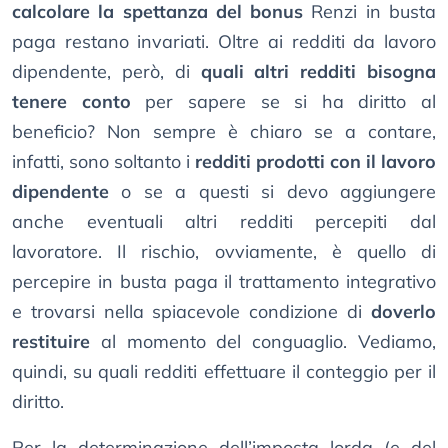
calcolare la spettanza del bonus
Renzi in busta
paga restano invariati. Oltre ai redditi da lavoro
dipendente, però, di
quali altri redditi bisogna
tenere conto
per sapere se si ha diritto al
beneficio? Non sempre è chiaro se a contare,
infatti, sono soltanto i
redditi prodotti con il lavoro
dipendente
o se a questi si devo aggiungere
anche eventuali altri redditi percepiti dal
lavoratore. Il rischio, ovviamente, è quello di
percepire in busta paga il trattamento integrativo
e trovarsi nella spiacevole condizione di
doverlo
restituire
al momento del conguaglio. Vediamo,
quindi, su quali redditi effettuare il conteggio per il
diritto.
Per la determinazione dell’imposta lorda (e del