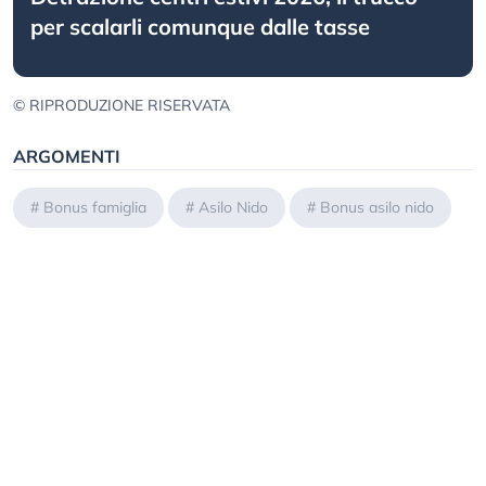
per scalarli comunque dalle tasse
© RIPRODUZIONE RISERVATA
ARGOMENTI
#
Bonus famiglia
#
Asilo Nido
#
Bonus asilo nido