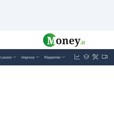
& Lavoro
Imprese
Risparmio