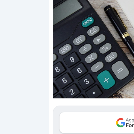
Dalle valutazioni estr
correzione. Cosa sta g
repricing degli asset?
Gli investitori stanno 
mostrando segni di s
Agg
verso le (…)
Fon
3 agosto 2026