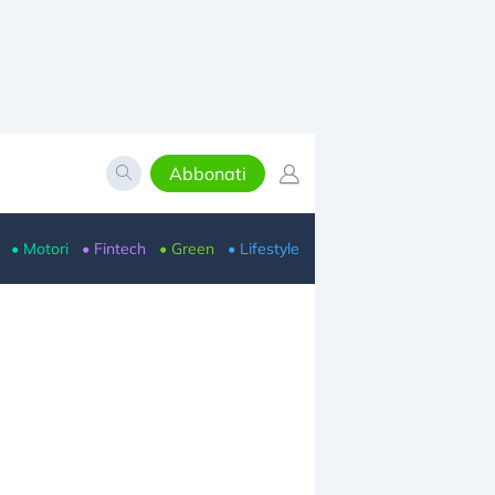
Abbonati
• Motori
• Fintech
• Green
• Lifestyle