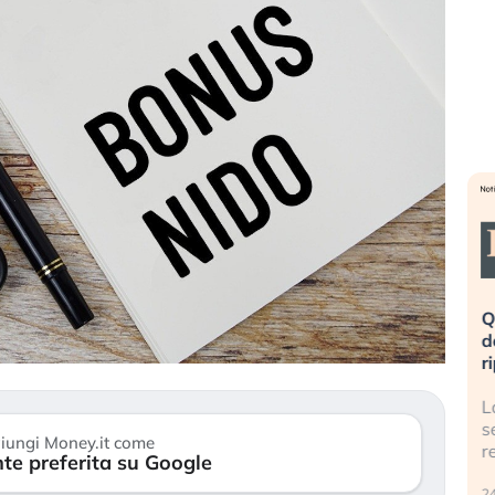
eme alla
«La mia vita è rovinata». Investitori
Q
uidando il
in preda al panico dopo lo scoppio
d
della bolla AI
r
finalmente
Il crollo della bolla AI travolge il
L
tanchezza
Kospi, mentre gli investitori retail (…)
s
iungi Money.it come
r
te preferita su Google
30 luglio 2026
24