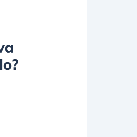
va
do?