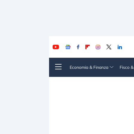
Economia & Finanza
Fisco 