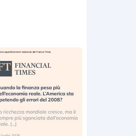
uando la finanza pesa più
Russia e Cina pronti
ell’economia reale. L’America sta
Starlink. Gli investit
ipetendo gli errori del 2008?
sottovalutando il ris
a ricchezza mondiale cresce, ma è
Gli investitori tech c
empre più sganciata dall’economia
ignorare il rischio geop
eale. (…)
17 luglio 2026
 luglio 2026