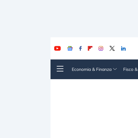
Economia & Finanza
Fisco 