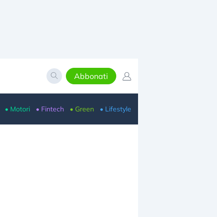
Abbonati
• Motori
• Fintech
• Green
• Lifestyle