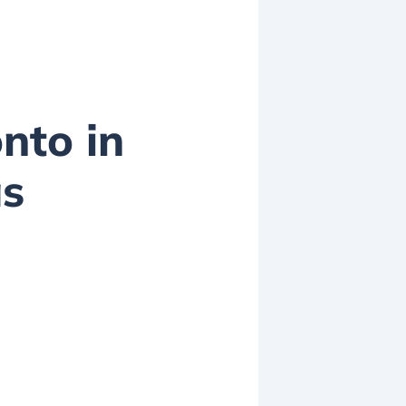
onto in
as