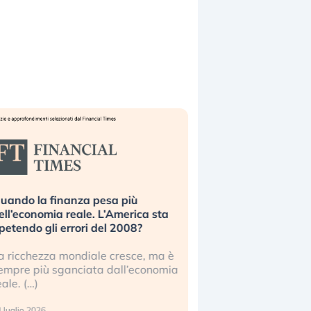
uando la finanza pesa più
Russia e Cina pronti
ell’economia reale. L’America sta
Starlink. Gli investit
ipetendo gli errori del 2008?
sottovalutando il ris
a ricchezza mondiale cresce, ma è
Gli investitori tech c
empre più sganciata dall’economia
ignorare il rischio geop
eale. (…)
17 luglio 2026
 luglio 2026