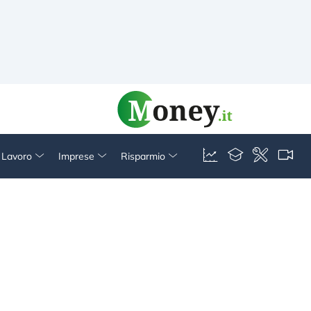
& Lavoro
Imprese
Risparmio