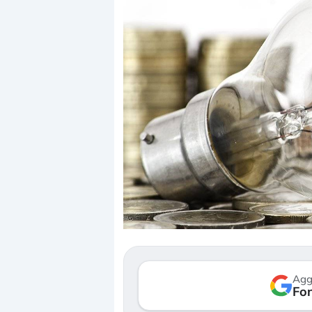
Dalle valutazioni estr
correzione. Cosa sta g
repricing degli asset?
Gli investitori stanno 
mostrando segni di s
Agg
verso le (…)
Fon
3 agosto 2026