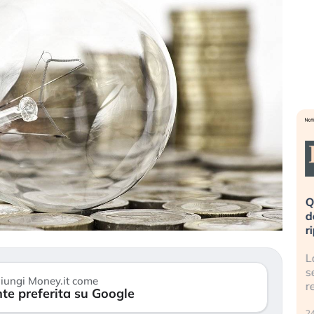
eme alla
«La mia vita è rovinata». Investitori
Q
uidando il
in preda al panico dopo lo scoppio
d
della bolla AI
r
finalmente
Il crollo della bolla AI travolge il
L
tanchezza
Kospi, mentre gli investitori retail (…)
s
iungi Money.it come
r
te preferita su Google
30 luglio 2026
24