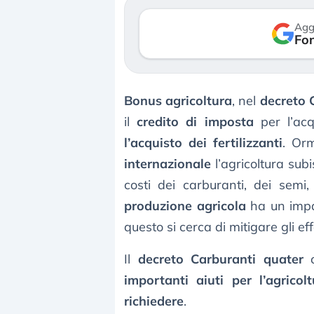
verso le (…)
Agg
Fon
3 agosto 2026
Bonus agricoltura
, nel
decreto 
il
credito di imposta
per l’acq
l’acquisto dei fertilizzanti
. Or
internazionale
l’agricoltura sub
costi dei carburanti, dei semi, d
produzione agricola
ha un impat
questo si cerca di mitigare gli effe
Il
decreto Carburanti quater
c
importanti aiuti per l’agricol
richiedere
.