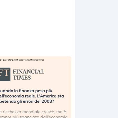
uando la finanza pesa più
Russia e Cina pronti
ell’economia reale. L’America sta
Starlink. Gli investit
ipetendo gli errori del 2008?
sottovalutando il ris
a ricchezza mondiale cresce, ma è
Gli investitori tech c
empre più sganciata dall’economia
ignorare il rischio geop