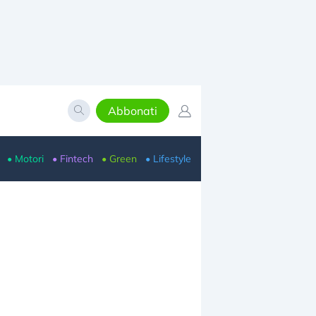
Abbonati
• Motori
• Fintech
• Green
• Lifestyle