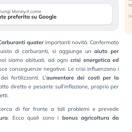
r
30 luglio 2026
iungi Money.it come
te preferita su Google
24
Carburanti quater
importanti novità. Confermato
uisto di carburanti, si aggiunge un
aiuto per
mai siamo abituati, ad ogni
crisi energetica ed
isce conseguenze negative. Le crisi influenzano i
ei fertilizzanti. L’
aumentare dei costi per la
to diretto e pesante sull’inflazione, proprio per
tti.
erca di far fronte a tali problemi e prevede
tura
. Ecco quali sono i
bonus agricoltura da