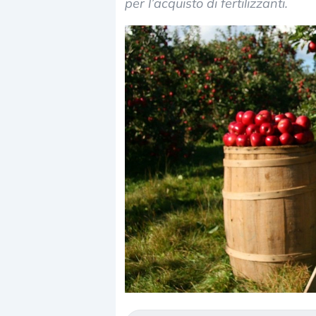
per l’acquisto di fertilizzanti.
Dalle valutazioni estr
correzione. Cosa sta g
repricing degli asset?
Gli investitori stanno 
mostrando segni di s