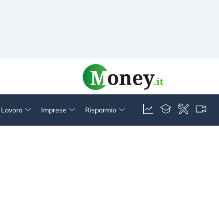
& Lavoro
Imprese
Risparmio