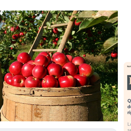
eme alla
«La mia vita è rovinata». Investitori
Q
uidando il
in preda al panico dopo lo scoppio
d
della bolla AI
r
finalmente
Il crollo della bolla AI travolge il
L
tanchezza
Kospi, mentre gli investitori retail (…)
s