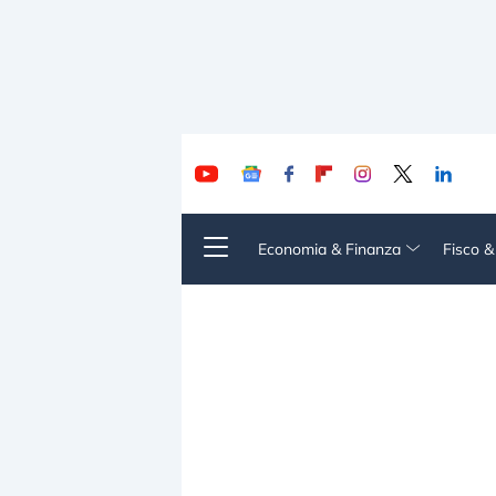
Economia & Finanza
Fisco 