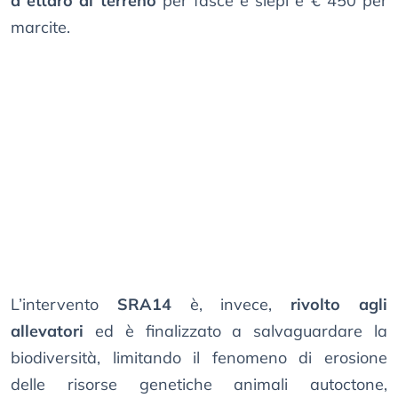
a ettaro di terreno
per fasce e siepi e € 450 per
marcite.
L’intervento
SRA14
è, invece,
rivolto agli
allevatori
ed è finalizzato a salvaguardare la
biodiversità, limitando il fenomeno di erosione
delle risorse genetiche animali autoctone,