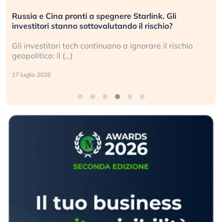
La grande operazione di insabbiamento sui data
center per l’AI, spiegata sul Financial Times
Le regole sulla trasparenza sembrano non valere per
i data center e le big (…)
9 luglio 2026