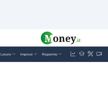
& Lavoro
Imprese
Risparmio