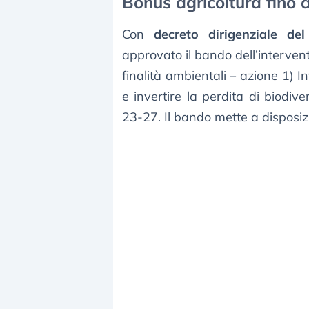
Bonus agricoltura fino a
Con
decreto dirigenziale d
approvato il bando dell’interven
finalità ambientali – azione 1) I
e invertire la perdita di biodiv
23-27. Il bando mette a disposi