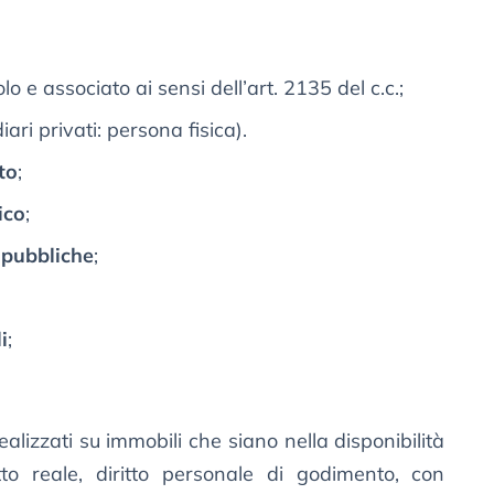
lo e associato ai sensi dell’art. 2135 del c.c.;
iari privati: persona fisica).
to
;
ico
;
 pubbliche
;
i
;
alizzati su immobili che siano nella disponibilità
itto reale, diritto personale di godimento, con