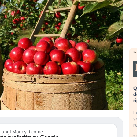
eme alla
«La mia vita è rovinata». Investitori
Q
uidando il
in preda al panico dopo lo scoppio
d
della bolla AI
r
finalmente
Il crollo della bolla AI travolge il
L
tanchezza
Kospi, mentre gli investitori retail (…)
s
r
30 luglio 2026
iungi Money.it come
24