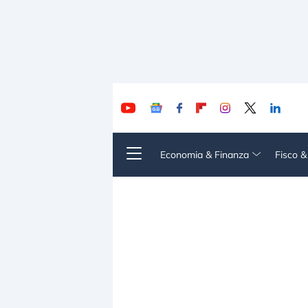
Economia & Finanza
Fisco 