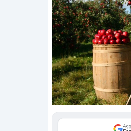
Dalle valutazioni estr
correzione. Cosa sta g
repricing degli asset?
Gli investitori stanno 
mostrando segni di s
verso le (…)
Agg
3 agosto 2026