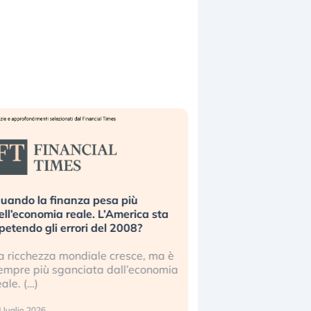
uando la finanza pesa più
Russia e Cina pronti
ell’economia reale. L’America sta
Starlink. Gli investit
ipetendo gli errori del 2008?
sottovalutando il ris
a ricchezza mondiale cresce, ma è
Gli investitori tech c
empre più sganciata dall’economia
ignorare il rischio geop
eale. (…)
17 luglio 2026
 luglio 2026