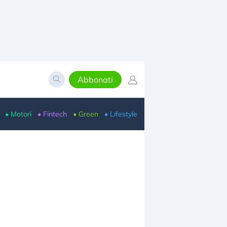
Abbonati
• Motori
• Fintech
• Green
• Lifestyle