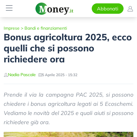
Abbonati
Imprese
>
Bandi e finanziamenti
Bonus agricoltura 2025, ecco
quelli che si possono
richiedere ora
Nadia Pascale
5 Aprile 2025 - 15:32
Prende il via la campagna PAC 2025, si possono
chiedere i bonus agricoltura legati ai 5 Ecoschemi.
Vediamo le novità del 2025 e quali aiuti si possono
richiedere già ora.