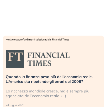
Quando la finanza pesa più dell’economia reale.
L’America sta ripetendo gli errori del 2008?
La ricchezza mondiale cresce, ma è sempre più
sganciata dall’economia reale. (…)
24 luglio 2026