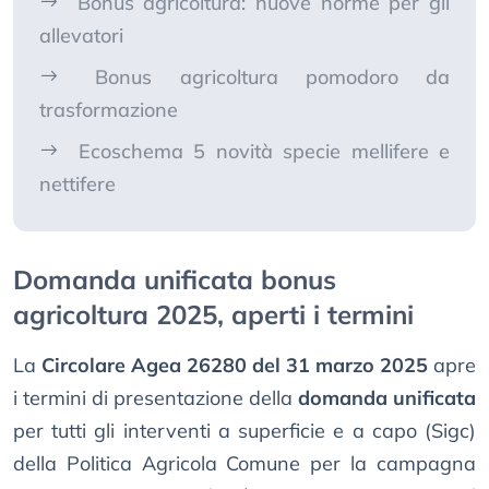
Bonus agricoltura: nuove norme per gli
allevatori
Bonus agricoltura pomodoro da
trasformazione
Ecoschema 5 novità specie mellifere e
nettifere
Domanda unificata bonus
agricoltura 2025, aperti i termini
La
Circolare Agea 26280 del 31 marzo 2025
apre
i termini di presentazione della
domanda unificata
per tutti gli interventi a superficie e a capo (Sigc)
della Politica Agricola Comune per la campagna