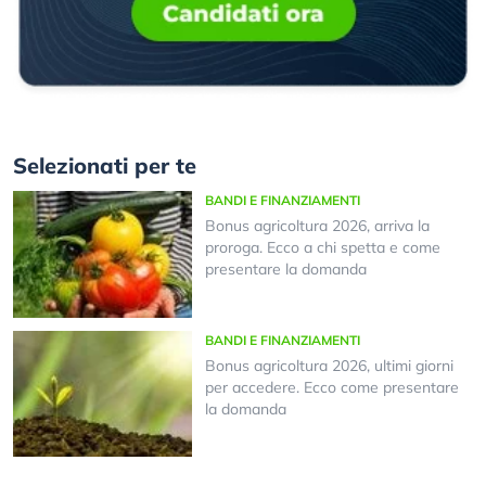
Selezionati per te
BANDI E FINANZIAMENTI
Bonus agricoltura 2026, arriva la
proroga. Ecco a chi spetta e come
presentare la domanda
BANDI E FINANZIAMENTI
Bonus agricoltura 2026, ultimi giorni
per accedere. Ecco come presentare
la domanda