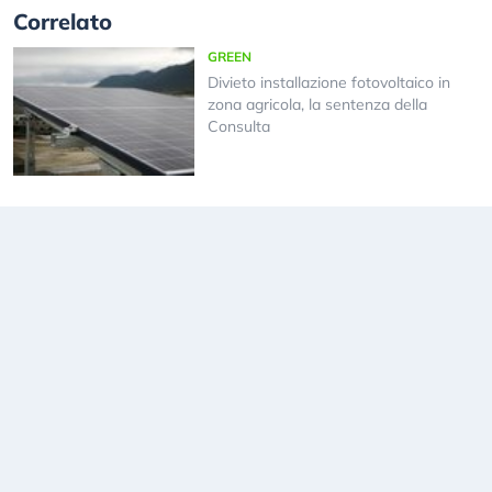
Correlato
GREEN
Divieto installazione fotovoltaico in
zona agricola, la sentenza della
Consulta