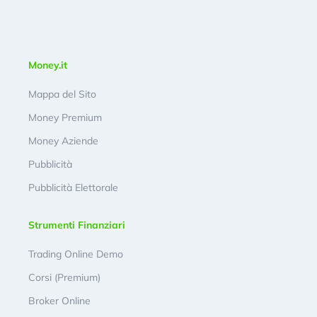
Money.it
Mappa del Sito
Money Premium
Money Aziende
Pubblicità
Pubblicità Elettorale
Strumenti Finanziari
Trading Online Demo
Corsi (Premium)
Broker Online