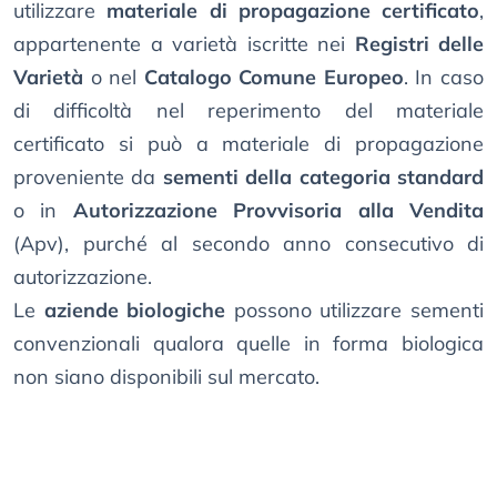
utilizzare
materiale di propagazione certificato
,
appartenente a varietà iscritte nei
Registri delle
Varietà
o nel
Catalogo Comune Europeo
. In caso
di difficoltà nel reperimento del materiale
certificato si può a materiale di propagazione
proveniente da
sementi della categoria standard
o in
Autorizzazione Provvisoria alla Vendita
(Apv), purché al secondo anno consecutivo di
autorizzazione.
Le
aziende biologiche
possono utilizzare sementi
convenzionali qualora quelle in forma biologica
non siano disponibili sul mercato.