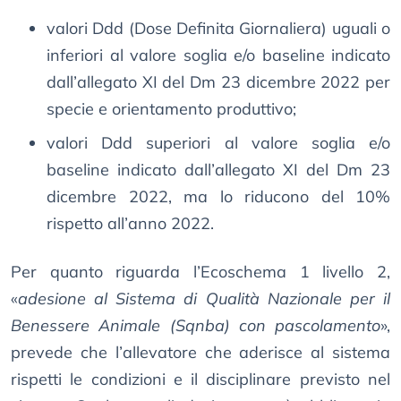
valori Ddd (Dose Definita Giornaliera) uguali o
inferiori al valore soglia e/o baseline indicato
dall’allegato XI del Dm 23 dicembre 2022 per
specie e orientamento produttivo;
valori Ddd superiori al valore soglia e/o
baseline indicato dall’allegato XI del Dm 23
dicembre 2022, ma lo riducono del 10%
rispetto all’anno 2022.
Per quanto riguarda l’Ecoschema 1 livello 2,
«
adesione al Sistema di Qualità Nazionale per il
Benessere Animale (Sqnba) con pascolamento
»,
prevede che l’allevatore che aderisce al sistema
rispetti le condizioni e il disciplinare previsto nel