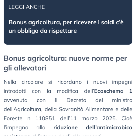
LEGGI ANCHE
Bonus agricoltura, per ricevere i soldi c’è
un obbligo da rispettare
Bonus agricoltura: nuove norme per
gli allevatori
Nella circolare si ricordano i nuovi impegni
introdotti con la modifica dell’
Ecoschema 1
avvenuta con il Decreto del ministro
dell’Agricoltura, della Sovranità Alimentare e delle
Foreste n 110851 dell’11 marzo 2025. Cioè
l’impegno alla
riduzione dell’antimicrobico