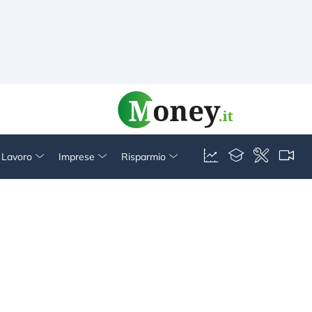
& Lavoro
Imprese
Risparmio