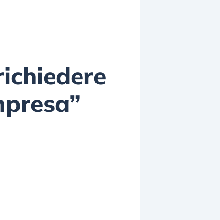
richiedere
mpresa”