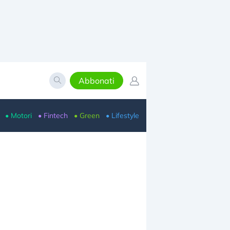
Abbonati
• Motori
• Fintech
• Green
• Lifestyle