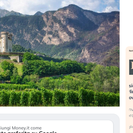
sa più
Russia e Cina pronti a spegnere
L
’America sta
Starlink. Gli investitori stanno
i
el 2008?
sottovalutando il rischio?
l
 cresce, ma è
Gli investitori tech continuano a
L
dall’economia
ignorare il rischio geopolitico: il (…)
s
c
17 luglio 2026
iungi Money.it come
9 