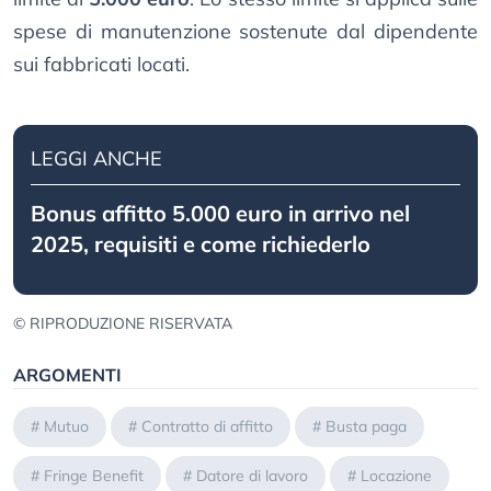
spese di manutenzione sostenute dal dipendente
sui fabbricati locati.
LEGGI ANCHE
Bonus affitto 5.000 euro in arrivo nel
2025, requisiti e come richiederlo
© RIPRODUZIONE RISERVATA
ARGOMENTI
#
Mutuo
#
Contratto di affitto
#
Busta paga
#
Fringe Benefit
#
Datore di lavoro
#
Locazione