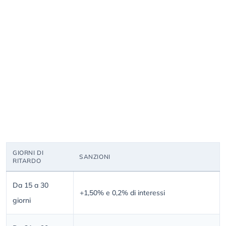
GIORNI DI
SANZIONI
RITARDO
Da 15 a 30
+1,50% e 0,2% di interessi
giorni