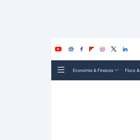
Economia & Finanza
Fisco 