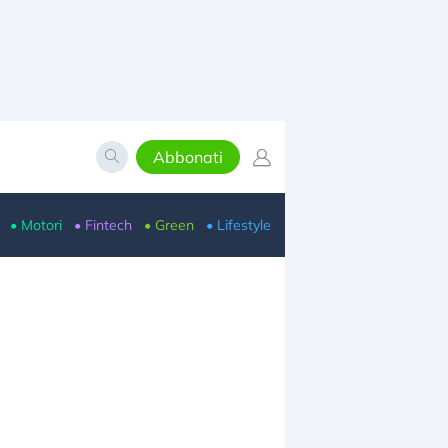
Abbonati
• Motori
• Fintech
• Green
• Lifestyle