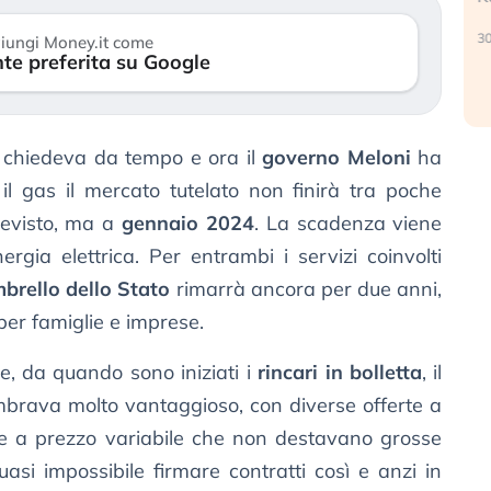
30 luglio 2026
iungi Money.it come
te preferita su Google
 lo chiedeva da tempo e ora il
governo Meloni
ha
 il gas il mercato tutelato non finirà tra poche
revisto, ma a
gennaio 2024
. La scadenza viene
ergia elettrica. Per entrambi i servizi coinvolti
mbrello dello Stato
rimarrà ancora per due anni,
per famiglie e imprese.
, da quando sono iniziati i
rincari in bolletta
, il
mbrava molto vantaggioso, con diverse offerte a
lle a prezzo variabile che non destavano grosse
asi impossibile firmare contratti così e anzi in