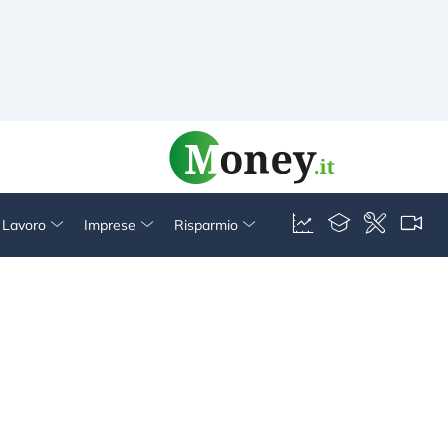
& Lavoro
Imprese
Risparmio