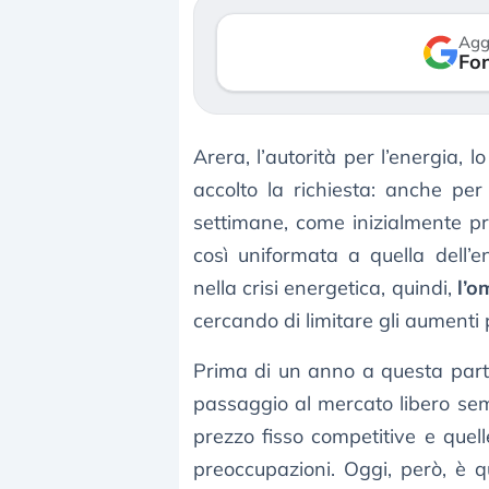
verso le (…)
Agg
Fon
3 agosto 2026
Arera, l’autorità per l’energia,
accolto la richiesta: anche per
settimane, come inizialmente p
così uniformata a quella dell’en
nella crisi energetica, quindi,
l’o
cercando di limitare gli aumenti 
Prima di un anno a questa parte
passaggio al mercato libero se
prezzo fisso competitive e que
preoccupazioni. Oggi, però, è qu