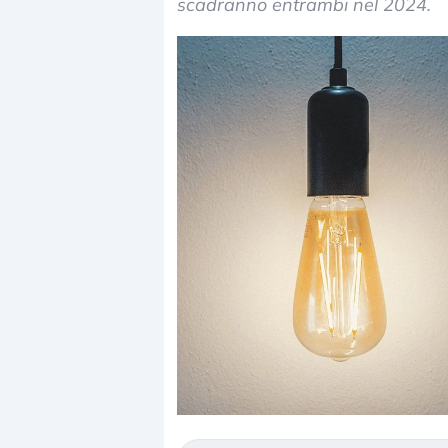
scadranno entrambi nel 2024.
Dalle valutazioni e
correzione. Cosa st
repricing degli asse
Gli investitori stan
mostrando segni di