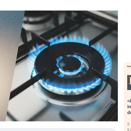
streme alla
«La mia vita è rovinata». Investitori
a guidando il
in preda al panico dopo lo scoppio
t?
della bolla AI
no finalmente
Il crollo della bolla AI travolge il
 stanchezza
Kospi, mentre gli investitori retail (…)