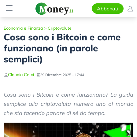
Abbonati
Economia e Finanza
>
Criptovalute
Cosa sono i Bitcoin e come
funzionano (in parole
semplici)
Claudia Cervi
29 Dicembre 2025 - 17:44
Cosa sono i Bitcoin e come funzionano? La guida
semplice alla criptovaluta numero uno al mondo
che sta facendo parlare di sé da tempo.