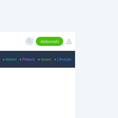
Abbonati
• Motori
• Fintech
• Green
• Lifestyle