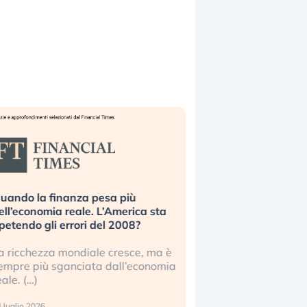
uando la finanza pesa più
Russia e Cina pronti
ell’economia reale. L’America sta
Starlink. Gli investit
ipetendo gli errori del 2008?
sottovalutando il ris
a ricchezza mondiale cresce, ma è
Gli investitori tech c
empre più sganciata dall’economia
ignorare il rischio geop
eale. (…)
17 luglio 2026
 luglio 2026