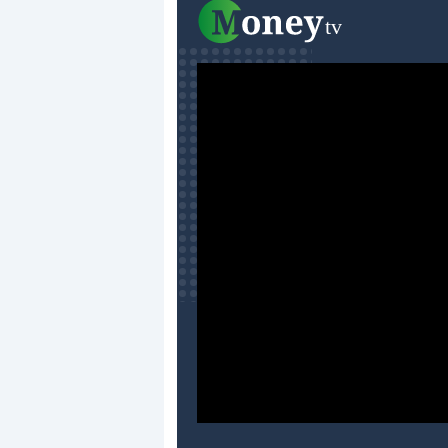
Dalle valutazioni estr
correzione. Cosa sta g
repricing degli asset?
Gli investitori stanno 
mostrando segni di s
verso le (…)
3 agosto 2026