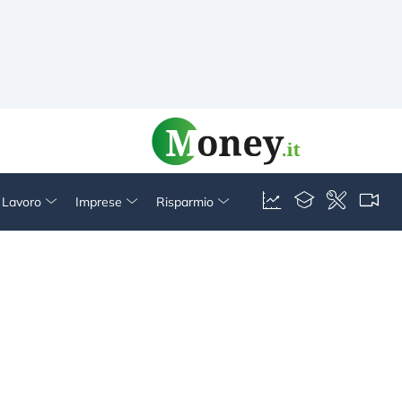
& Lavoro
Imprese
Risparmio