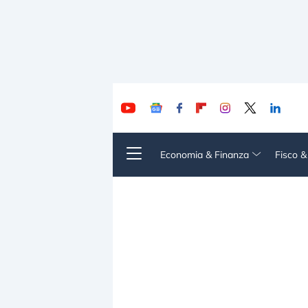
Economia & Finanza
Fisco 