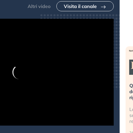
Altri video
Visita il canale
eme alla
«La mia vita è rovinata». Investitori
Q
uidando il
in preda al panico dopo lo scoppio
d
della bolla AI
r
finalmente
Il crollo della bolla AI travolge il
L
tanchezza
Kospi, mentre gli investitori retail (…)
s
r
30 luglio 2026
24