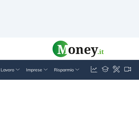
& Lavoro
Imprese
Risparmio