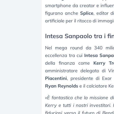
smartphone da creator e influen
figurano anche
Splice
, editor 
artificiale per il ritocco di immagi
Intesa Sanpaolo tra i f
Nel mega round da 340 milioni
eccellenza tra cui
Intesa Sanp
della finanza come
Kerry Tra
amministratore delegato di V
Piacentini
, presidente di Exor
Ryan Reynolds
e il calciatore K
«È fantastico che la missione 
Kerry e tutti i nostri investitori
fiduciosi verso il futuro di Ben