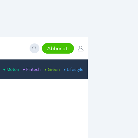
Abbonati
• Motori
• Fintech
• Green
• Lifestyle