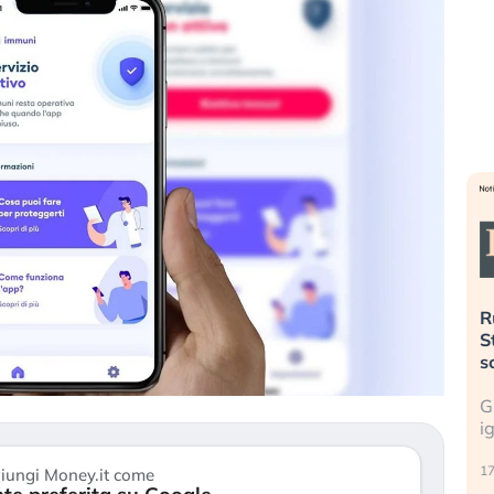
». Investitori
Quando la finanza pesa più
R
o lo scoppio
dell’economia reale. L’America sta
S
ripetendo gli errori del 2008?
s
travolge il
La ricchezza mondiale cresce, ma è
G
itori retail (…)
sempre più sganciata dall’economia
i
reale. (…)
17
iungi Money.it come
24 luglio 2026