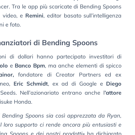
cer. Tra le app più scaricate di Bending Spoons
di video, e
Remini
, editor basato sull’intelligenza
ni e foto.
inanziatori di Bending Spoons
 di dollari hanno partecipato investitori di
aolo
e
Banco Bpm
, ma anche elementi di spicco
inor,
fondatore di Creator Partners ed ex
imeo,
Eric Schmidt
, ex ad di Google e
Diego
 Seeds. Nell’azionariato entrano anche l
’attore
eisuke Honda.
di Bending Spoons sia così apprezzata da Ryan,
. Il loro supporto ci rende ancora più entusiasti e
ding Spoons e dei nostri prodotti»
ha dichiarato