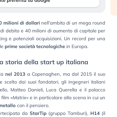
te preferita su Google
 milioni di dollari
nell’ambito di un mega round
di debito e 40 milioni di aumento di capitale per
ting e potenziali acquisizioni. Un record per una
 le
prime società tecnologiche
in Europa.
 storia della start up italiana
ta
nel 2013
a Copenaghen, ma dal 2015 il suo
scelto dai suoi fondatori, gli ingegneri italiani
llo, Matteo Danieli, Luca Querella e il polacco
film «
Matrix
» e in particolare alla scena in cui un
metallo
con il pensiero.
artecipata da
StarTip
(gruppo Tamburi),
H14
(il