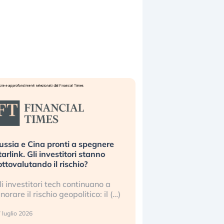
ussia e Cina pronti a spegnere
La grande operazion
tarlink. Gli investitori stanno
insabbiamento sui da
ottovalutando il rischio?
l’AI, spiegata sul Fi
li investitori tech continuano a
Le regole sulla trasp
gnorare il rischio geopolitico: il (…)
sembrano non valere 
center e le big (…)
 luglio 2026
9 luglio 2026