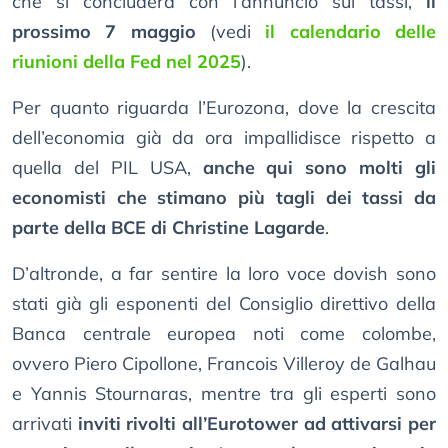
che si concluderà con l’annuncio sui tassi,
il
prossimo 7 maggio
(vedi
il calendario delle
riunioni della Fed nel 2025
).
Per quanto riguarda l’Eurozona, dove la crescita
dell’economia già da ora impallidisce rispetto a
quella del PIL USA,
anche qui sono molti gli
economisti che stimano più tagli dei tassi da
parte della BCE di Christine Lagarde
.
D’altronde, a far sentire la loro voce dovish sono
stati già gli esponenti del Consiglio direttivo della
Banca centrale europea noti come colombe,
ovvero Piero Cipollone, Francois Villeroy de Galhau
e Yannis Stournaras, mentre tra gli esperti sono
arrivati
inviti rivolti all’Eurotower ad attivarsi per