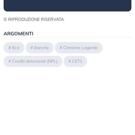
© RIPRODUZIONE RISERVATA
ARGOMENTI
#
Bce
#
Banche
#
Christine Lagarde
#
Crediti deteriorati (NPL)
#
CET1