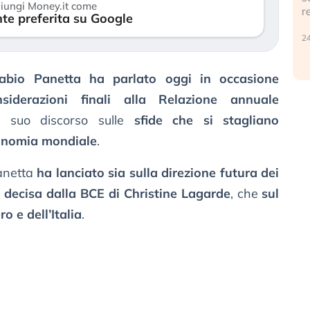
iungi Money.it come
r
te preferita su Google
30 luglio 2026
24
abio Panetta ha parlato oggi in occasione
siderazioni finali alla Relazione annuale
il suo discorso sulle
sfide che si stagliano
’economia mondiale
.
Panetta
ha lanciato sia sulla direzione futura dei
ro decisa dalla BCE di Christine Lagarde
, che
sul
o e dell’Italia
.