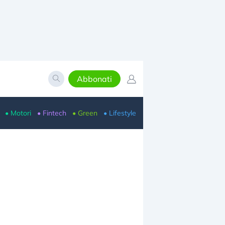
Abbonati
• Motori
• Fintech
• Green
• Lifestyle