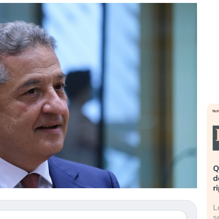
eme alla
«La mia vita è rovinata». Investitori
Q
uidando il
in preda al panico dopo lo scoppio
d
della bolla AI
r
finalmente
Il crollo della bolla AI travolge il
L
tanchezza
Kospi, mentre gli investitori retail (…)
s