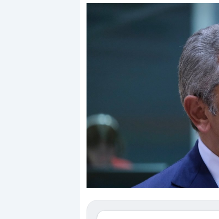
Dalle valutazioni estr
correzione. Cosa sta g
repricing degli asset?
Gli investitori stanno 
mostrando segni di s