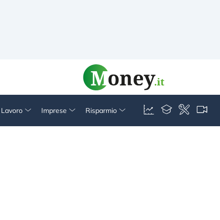
& Lavoro
Imprese
Risparmio