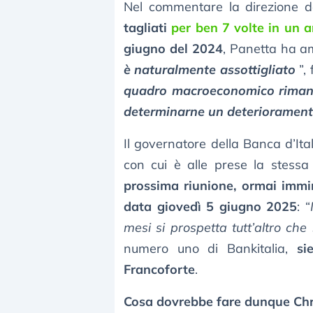
Nel commentare la direzione de
tagliati
per ben 7 volte in un 
giugno del 2024
, Panetta ha 
è naturalmente assottigliato
”,
quadro macroeconomico rimane
determinarne un deterioramen
Il governatore della Banca d’It
con cui è alle prese la stess
prossima riunione, ormai immin
data giovedì 5 giugno 2025
: “
mesi si prospetta tutt’altro che
numero uno di Bankitalia,
si
Francoforte
.
Cosa dovrebbe fare dunque Chr