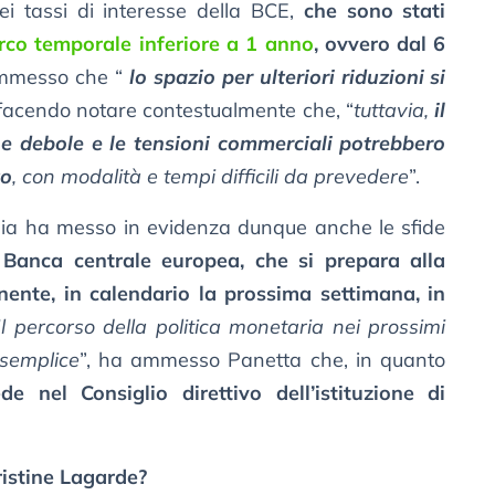
i tassi di interesse della BCE,
che sono stati
arco temporale inferiore a 1 anno
, ovvero dal 6
ammesso che “
lo spazio per ulteriori riduzioni si
 facendo notare contestualmente che, “
tuttavia,
il
 debole e le tensioni commerciali potrebbero
to
, con modalità e tempi difficili da prevedere
”.
alia ha messo in evidenza dunque anche le sfide
a
Banca centrale europea, che si prepara alla
ente, in calendario la prossima settimana, in
Il percorso della politica monetaria nei prossimi
 semplice
”, ha ammesso Panetta che, in quanto
ede nel Consiglio direttivo dell’istituzione di
istine Lagarde?