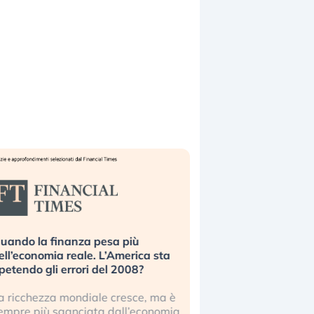
uando la finanza pesa più
Russia e Cina pronti
ell’economia reale. L’America sta
Starlink. Gli investit
ipetendo gli errori del 2008?
sottovalutando il ris
a ricchezza mondiale cresce, ma è
Gli investitori tech c
empre più sganciata dall’economia
ignorare il rischio geop