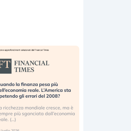
uando la finanza pesa più
Russia e Cina pronti
ell’economia reale. L’America sta
Starlink. Gli investit
ipetendo gli errori del 2008?
sottovalutando il ris
a ricchezza mondiale cresce, ma è
Gli investitori tech c
empre più sganciata dall’economia
ignorare il rischio geop
eale. (…)
17 luglio 2026
 luglio 2026