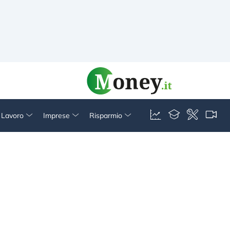
& Lavoro
Imprese
Risparmio