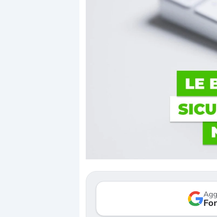
Dalle valutazioni estr
correzione. Cosa sta g
repricing degli asset?
Gli investitori stanno 
mostrando segni di s
Agg
verso le (…)
Fon
3 agosto 2026