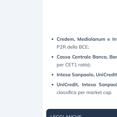
Credem, Mediolanum e In
P2R della BCE;
Cassa Centrale Banca, Ban
per CET1 ratio);
Intesa Sanpaolo, UniCredi
UniCredit, Intesa Sanpa
classifica per market cap.
LEGGI ANCHE