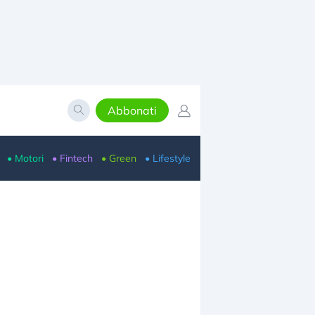
Abbonati
• Motori
• Fintech
• Green
• Lifestyle