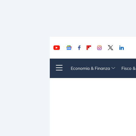
Economia & Finanza
Fisco 