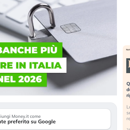
eme alla
«La mia vita è rovinata». Investitori
Q
uidando il
in preda al panico dopo lo scoppio
d
della bolla AI
r
finalmente
Il crollo della bolla AI travolge il
L
tanchezza
Kospi, mentre gli investitori retail (…)
s
iungi Money.it come
r
te preferita su Google
30 luglio 2026
24