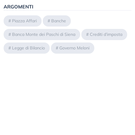
ARGOMENTI
#
Piazza Affari
#
Banche
#
Banca Monte dei Paschi di Siena
#
Crediti d’imposta
#
Legge di Bilancio
#
Governo Meloni