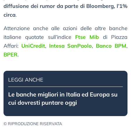
diffusione dei rumor da parte di Bloomberg, l’1%
circa
.
Attenzione anche alle azioni delle altre banche
italiane quotate sull’indice
Ftse Mib
di Piazza
Affari:
UniCredit
,
Intesa SanPaolo
,
Banco BPM
,
BPER
.
LEGGI ANCHE
Le banche migliori in Italia ed Europa su
cui dovresti puntare oggi
© RIPRODUZIONE RISERVATA