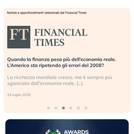
conomia reale.
Russia e Cina pronti a spegnere Starl
 del 2008?
investitori stanno sottovalutando il r
 è sempre più
Gli investitori tech continuano a ignor
geopolitico: il (…)
17 luglio 2026