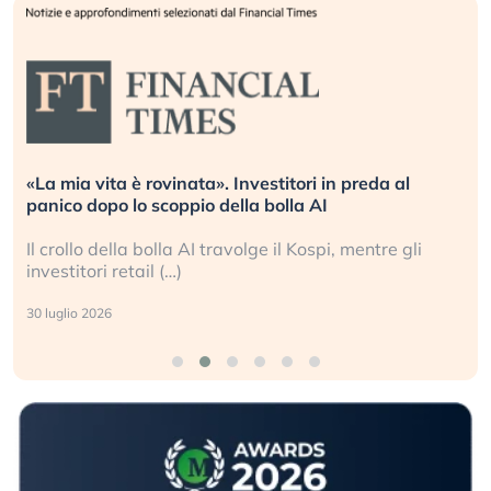
vestitori in preda al
Quando la finanza pesa più d
la bolla AI
L’America sta ripetendo gli e
olge il Kospi, mentre gli
La ricchezza mondiale cresce
sganciata dall’economia reale
24 luglio 2026