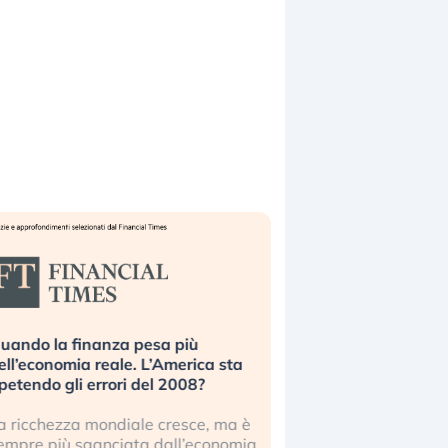
uando la finanza pesa più
Russia e Cina pronti
ell’economia reale. L’America sta
Starlink. Gli investit
ipetendo gli errori del 2008?
sottovalutando il ris
a ricchezza mondiale cresce, ma è
Gli investitori tech c
empre più sganciata dall’economia
ignorare il rischio geop