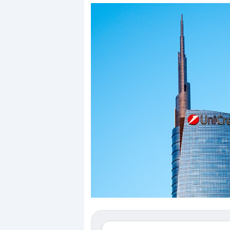
Dalle valutazioni estr
correzione. Cosa sta g
repricing degli asset?
Gli investitori stanno 
mostrando segni di s