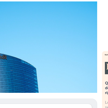
eme alla
«La mia vita è rovinata». Investitori
Q
uidando il
in preda al panico dopo lo scoppio
d
della bolla AI
r
finalmente
Il crollo della bolla AI travolge il
L
tanchezza
Kospi, mentre gli investitori retail (…)
s