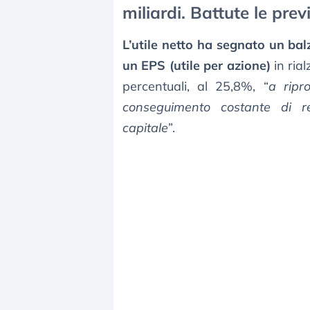
miliardi. Battute le prev
L’utile netto ha segnato un ba
un EPS (utile per azione)
in ria
percentuali, al 25,8%, “
a ripr
conseguimento costante di re
capitale
”.