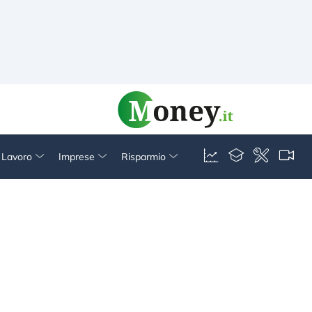
& Lavoro
Imprese
Risparmio