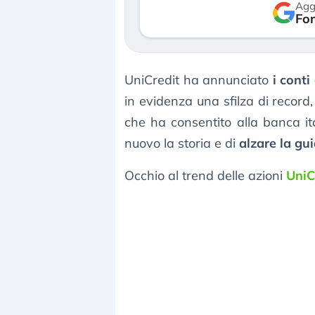
Agg
verso le (…)
Fon
3 agosto 2026
UniCredit ha annunciato
i conti
in evidenza una sfilza di record,
che ha consentito alla banca i
nuovo la storia e di
alzare la gu
Occhio al trend delle azioni
UniC