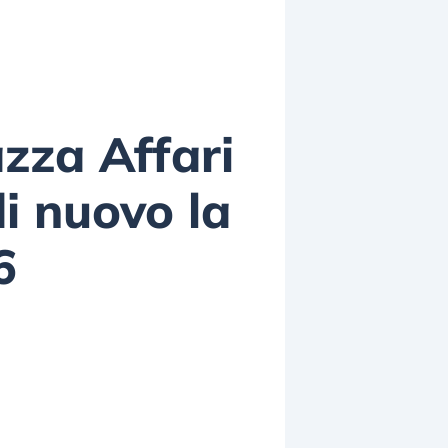
azza Affari
di nuovo la
6