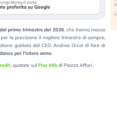
iungi Money.it come
r
te preferita su Google
30 luglio 2026
24
 del primo trimestre del 2026
, che hanno messo
 per la precisione il migliore trimestre di sempre,
taliana guidata dal CEO Andrea Orcel di fare di
idance per l’intero anno
.
redit
, quotate sul
Ftse Mib
di Piazza Affari.