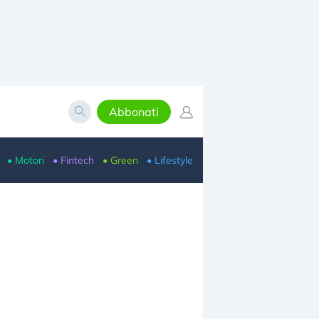
Abbonati
• Motori
• Fintech
• Green
• Lifestyle