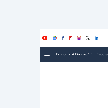
Economia & Finanza
Fisco 