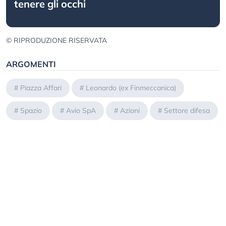
tenere gli occhi
© RIPRODUZIONE RISERVATA
ARGOMENTI
#
Piazza Affari
#
Leonardo (ex Finmeccanica)
#
Spazio
#
Avio SpA
#
Azioni
#
Settore difesa