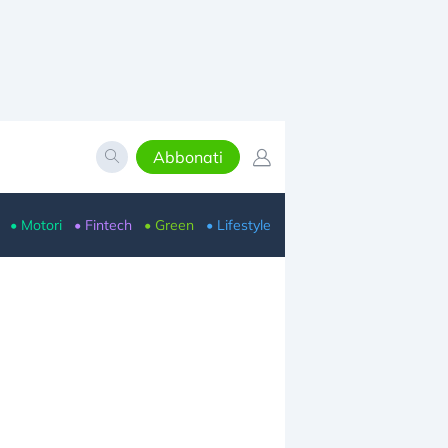
Abbonati
• Motori
• Fintech
• Green
• Lifestyle