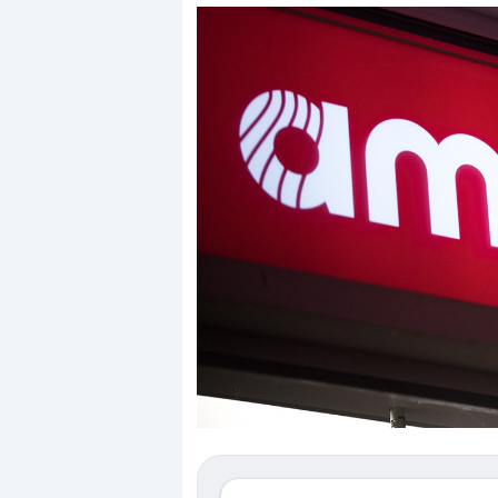
Dalle valutazioni estr
correzione. Cosa sta g
repricing degli asset?
Gli investitori stanno 
mostrando segni di s