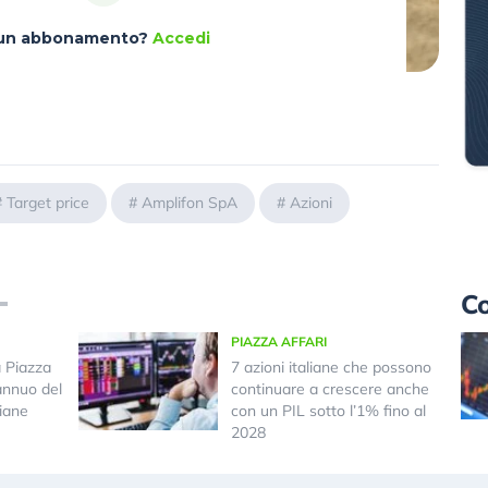
à un abbonamento?
Accedi
#
Target price
#
Amplifon SpA
#
Azioni
Co
PIAZZA AFFARI
a Piazza
7 azioni italiane che possono
annuo del
continuare a crescere anche
iane
con un PIL sotto l’1% fino al
2028