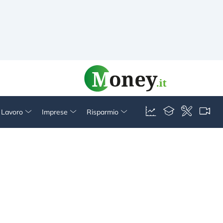
& Lavoro
Imprese
Risparmio