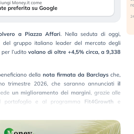
iungi Money.it come
r
te preferita su Google
30 luglio 2026
24
olvero a Piazza Affari
. Nella seduta di oggi,
li del gruppo italiano leader del mercato degli
 per l’udito
volano di oltre +4,5% circa, a 9,338
beneficiano della
nota firmata da Barclays
che,
rimo trimestre 2026, che saranno annunciati
il
evede
un miglioramento dei margini
, grazie alle
del portafoglio e al programma
Fit4Growth
e
egnato dalla debolezza dei consumi retail.