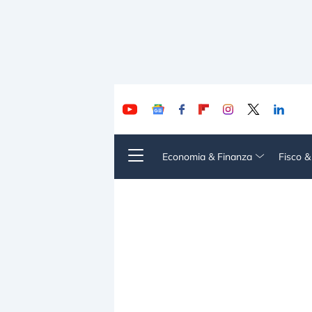
Economia & Finanza
Fisco 