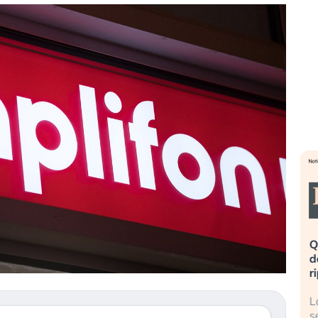
eme alla
«La mia vita è rovinata». Investitori
Q
uidando il
in preda al panico dopo lo scoppio
d
della bolla AI
r
finalmente
Il crollo della bolla AI travolge il
L
tanchezza
Kospi, mentre gli investitori retail (…)
s