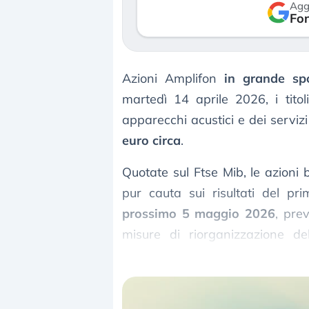
Agg
verso le (…)
Fon
3 agosto 2026
Azioni Amplifon
in grande sp
martedì 14 aprile 2026, i tito
apparecchi acustici e dei servizi
euro circa
.
Quotate sul Ftse Mib, le azioni 
pur cauta sui risultati del p
prossimo 5 maggio 2026
, pr
misure di riorganizzazione 
nonostante un contesto contrass