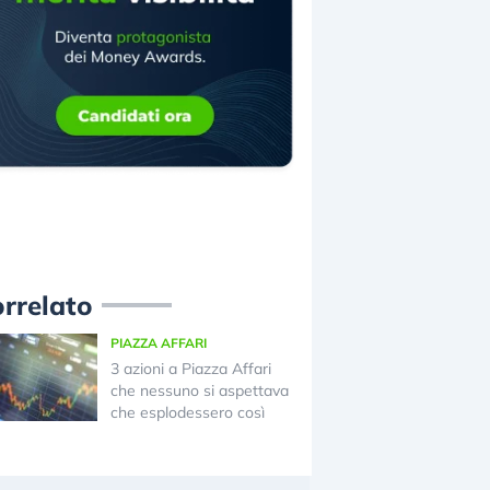
rrelato
PIAZZA AFFARI
3 azioni a Piazza Affari
che nessuno si aspettava
che esplodessero così