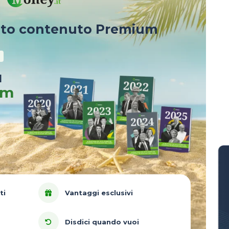
sto contenuto Premium
u
um
ti
Vantaggi esclusivi
Disdici quando vuoi