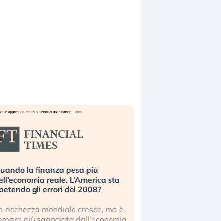
uando la finanza pesa più
Russia e Cina pronti
ell’economia reale. L’America sta
Starlink. Gli investit
ipetendo gli errori del 2008?
sottovalutando il ris
a ricchezza mondiale cresce, ma è
Gli investitori tech c
empre più sganciata dall’economia
ignorare il rischio geop