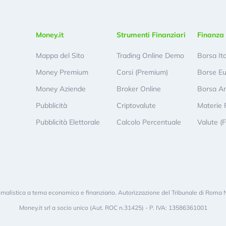
Money.it
Strumenti Finanziari
Finanza 
Mappa del Sito
Trading Online Demo
Borsa It
Money Premium
Corsi (Premium)
Borse E
Money Aziende
Broker Online
Borsa A
Pubblicità
Criptovalute
Materie 
Pubblicità Elettorale
Calcolo Percentuale
Valute (
rnalistica a tema economico e finanziario. Autorizzazione del Tribunale di Roma 
Money.it srl a socio unico (Aut. ROC n.31425) - P. IVA: 13586361001