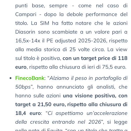
punti base, sempre - come nel caso di
Campari - dopo la debole performance del
titolo. La SIM ha fatto notare che le azioni
Diasorin sono scambiate a un valore pari a
16,5x-14x il PE adjusted 2025-2026, rispetto
alla media storica di 25 volte circa. La view
sul titolo è positiva,
con un target price di 118
euro
, rispetto alla chiusura di ieri di 75,5 euro.
FinecoBank
: “
Alziamo il peso in portafoglio di
50bps
”, hanno annunciato gli analisti, che
hanno sulle azioni
una visione positiva, con
target a 21,50 euro, rispetto alla chiusura di
18,4 euro
: “
Ci aspettiamo un’accelerazione
della crescita entrando nel 2026
”, si legge
nella nota di Equita, “
con un titolo che tratta a