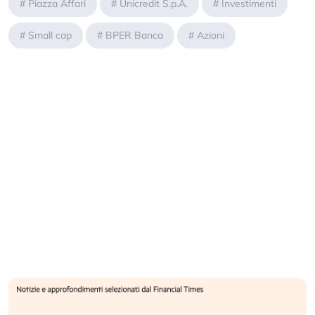
#
Piazza Affari
#
Unicredit S.p.A.
#
Investimenti
#
Small cap
#
BPER Banca
#
Azioni