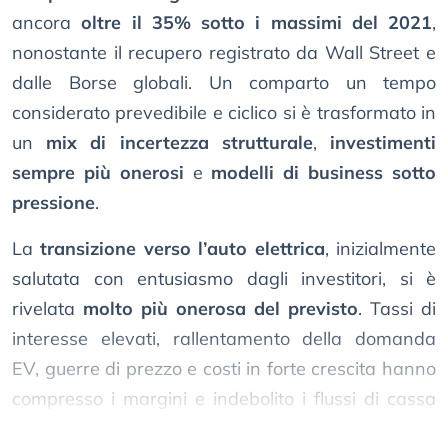
ancora
oltre il 35% sotto i massimi del 2021
,
nonostante il recupero registrato da Wall Street e
dalle Borse globali. Un comparto un tempo
considerato prevedibile e ciclico si è trasformato in
un
mix di incertezza strutturale
,
investimenti
sempre più onerosi
e
modelli di business sotto
pressione
.
La
transizione verso l’auto elettrica
, inizialmente
salutata con entusiasmo dagli investitori, si è
rivelata
molto più onerosa del previsto
. Tassi di
interesse elevati, rallentamento della domanda
EV, guerre di prezzo e costi in forte crescita hanno
compresso i margini e indebolito i flussi di cassa
dell’intero settore.