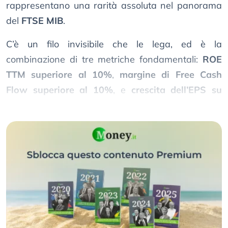
rappresentano una rarità assoluta nel panorama
del
FTSE MIB
.
C’è un filo invisibile che le lega, ed è la
combinazione di tre metriche fondamentali:
ROE
TTM superiore al 10%
,
margine di Free Cash
Flow superiore al 10%
, e
crescita dell’EPS su
base annua superiore al 10%
.