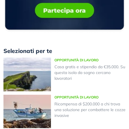
Selezionati per te
OPPORTUNITÀ DI LAVORO
Casa gratis e stipendio da €35.000. Su
questa isola da sogno cercano
lavoratori
OPPORTUNITÀ DI LAVORO
Ricompensa di $200.000 a chi trova
una soluzione per combattere le cozze
invasive