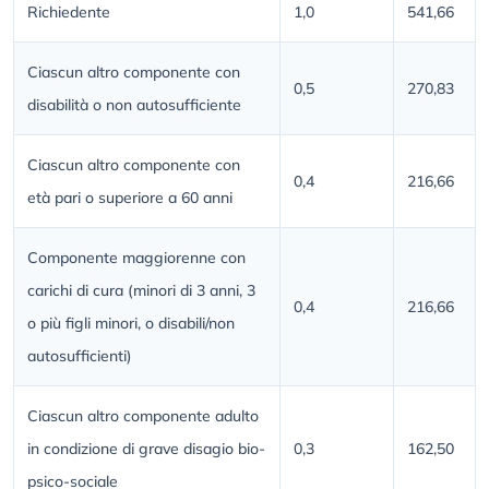
Richiedente
1,0
541,66
Ciascun altro componente con
0,5
270,83
disabilità o non autosufficiente
Ciascun altro componente con
0,4
216,66
età pari o superiore a 60 anni
Componente maggiorenne con
carichi di cura (minori di 3 anni, 3
0,4
216,66
o più figli minori, o disabili/non
autosufficienti)
Ciascun altro componente adulto
in condizione di grave disagio bio-
0,3
162,50
psico-sociale