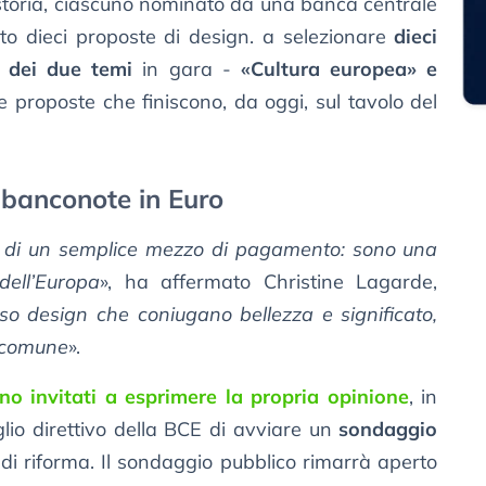
storia, ciascuno nominato da una banca centrale
ato dieci proposte di design. a selezionare
dieci
o dei due temi
in gara -
«Cultura europea» e
e proposte che finiscono, da oggi, sul tavolo del
banconote in Euro
ù di un semplice mezzo di pagamento: sono una
dell’Europa
», ha affermato Christine Lagarde,
so design che coniugano bellezza e significato,
à comune
».
sono invitati a esprimere la propria opinione
, in
glio direttivo della BCE di avviare un
sondaggio
di riforma. Il sondaggio pubblico rimarrà aperto