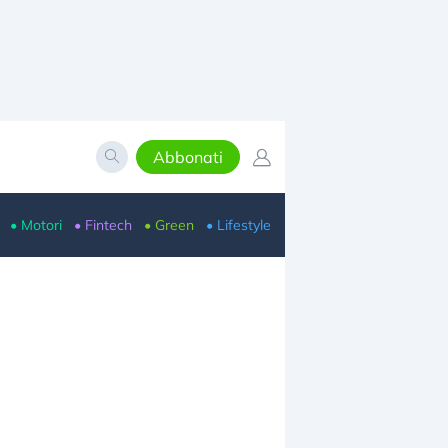
Abbonati
• Motori
• Fintech
• Green
• Lifestyle