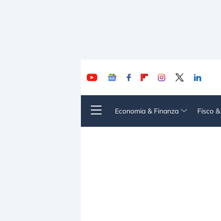
Economia & Finanza
Fisco 