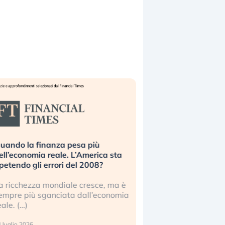
uando la finanza pesa più
Russia e Cina pronti
ell’economia reale. L’America sta
Starlink. Gli investit
ipetendo gli errori del 2008?
sottovalutando il ris
a ricchezza mondiale cresce, ma è
Gli investitori tech c
empre più sganciata dall’economia
ignorare il rischio geop
eale. (…)
17 luglio 2026
 luglio 2026