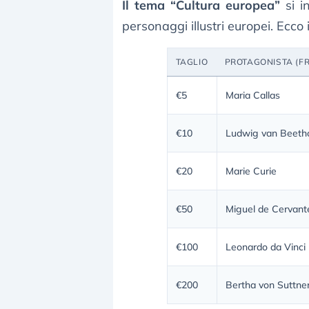
Il tema “Cultura europea”
si i
personaggi illustri europei. Ecco 
TAGLIO
PROTAGONISTA (F
€5
Maria Callas
€10
Ludwig van Beeth
€20
Marie Curie
€50
Miguel de Cervant
€100
Leonardo da Vinci
€200
Bertha von Suttne