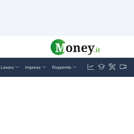
& Lavoro
Imprese
Risparmio