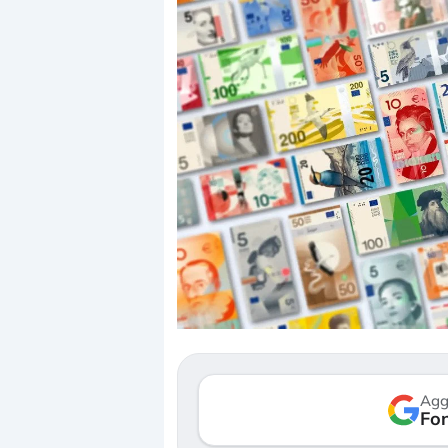
Dalle valutazioni estr
correzione. Cosa sta g
repricing degli asset?
Gli investitori stanno 
mostrando segni di s
Agg
verso le (…)
Fon
3 agosto 2026