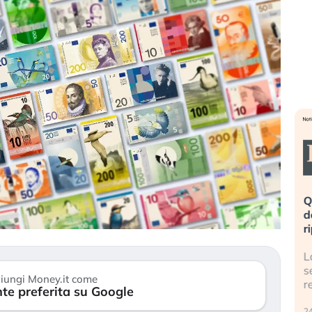
eme alla
«La mia vita è rovinata». Investitori
Q
uidando il
in preda al panico dopo lo scoppio
d
della bolla AI
r
finalmente
Il crollo della bolla AI travolge il
L
tanchezza
Kospi, mentre gli investitori retail (…)
s
iungi Money.it come
r
te preferita su Google
30 luglio 2026
24