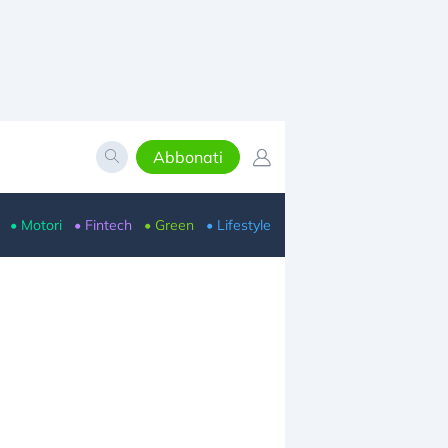
Abbonati
• Motori
• Fintech
• Green
• Lifestyle