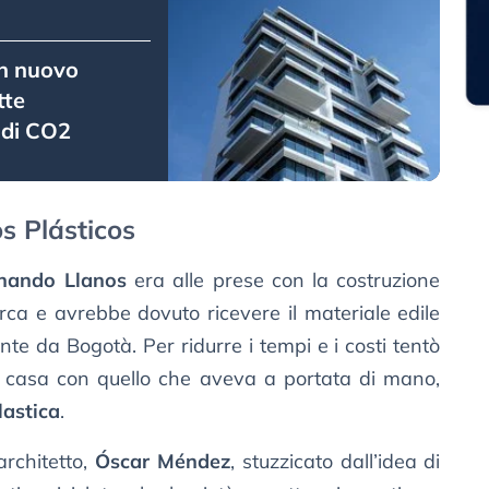
un nuovo
tte
 di CO2
s Plásticos
nando Llanos
era alle prese con la costruzione
ca e avrebbe dovuto ricevere il materiale edile
te da Bogotà. Per ridurre i tempi e i costi tentò
la casa con quello che aveva a portata di mano,
lastica
.
architetto,
Óscar Méndez
, stuzzicato dall’idea di