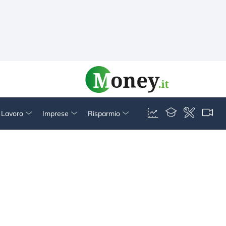
& Lavoro
Imprese
Risparmio