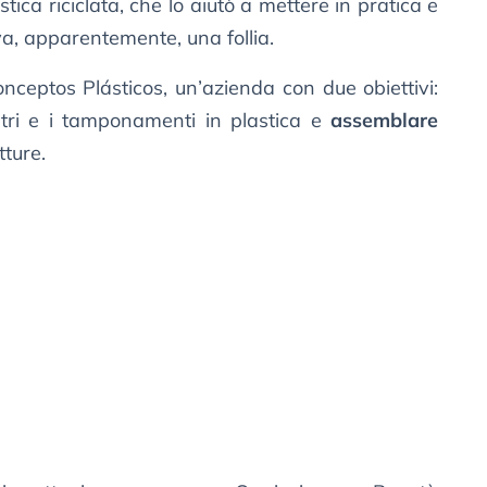
tica riciclata, che lo aiutò a mettere in pratica e
a, apparentemente, una follia.
ceptos Plásticos, un’azienda con due obiettivi:
tri e i tamponamenti in plastica e
assemblare
tture.