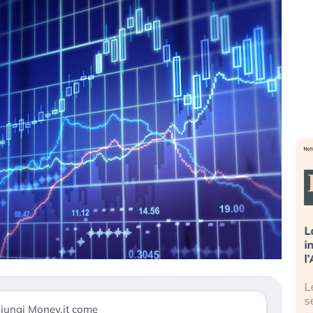
sa più
Russia e Cina pronti a spegnere
L
’America sta
Starlink. Gli investitori stanno
i
l 2008?
sottovalutando il rischio?
l
 cresce, ma è
Gli investitori tech continuano a
L
dall’economia
ignorare il rischio geopolitico: il (…)
s
iungi Money.it come