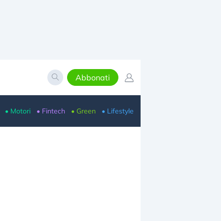
Abbonati
• Motori
• Fintech
• Green
• Lifestyle