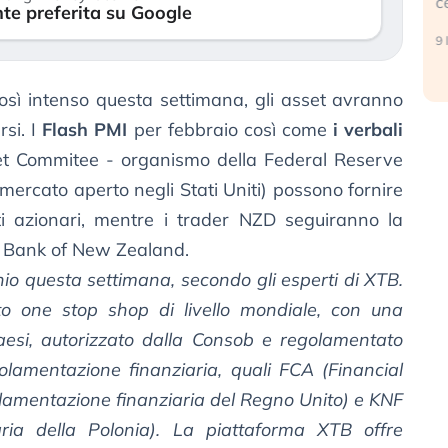
c
te preferita su Google
17 luglio 2026
9 
osì intenso questa settimana, gli asset avranno
rsi. I
Flash PMI
per febbraio così come
i verbali
t Commitee - organismo della Federal Reserve
 mercato aperto negli Stati Uniti) possono fornire
i azionari, mentre i trader NZD seguiranno la
ve Bank of New Zealand.
hio questa settimana, secondo gli esperti di XTB.
o one stop shop di livello mondiale, con una
aesi, autorizzato dalla Consob e regolamentato
regolamentazione finanziaria, quali FCA (Financial
olamentazione finanziaria del Regno Unito) e KNF
ziaria della Polonia). La piattaforma XTB offre