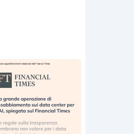
a grande operazione di
Bending Spoons non 
nsabbiamento sui data center per
la tecnologia europe
’AI, spiegata sul Financial Times
scalare?
e regole sulla trasparenza
Perché gli americani e 
embrano non valere per i data
stanno superando in 