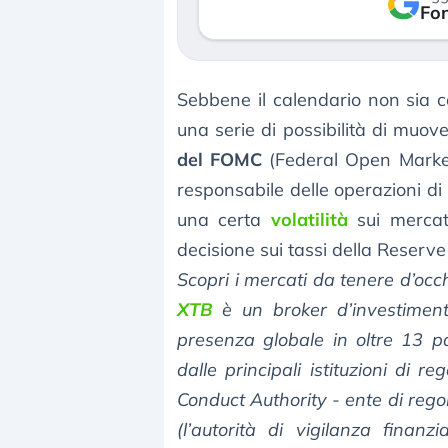
reale. (…)
Fon
luglio 2026
24 luglio 2026
Sebbene il calendario non sia c
una serie di possibilità di muove
del FOMC
(Federal Open Marke
responsabile delle operazioni di
una certa
volatilità
sui mercat
decisione sui tassi della Reser
Scopri i mercati da tenere d’occ
XTB
è un broker d’investiment
presenza globale in oltre 13 p
dalle principali istituzioni di 
Conduct Authority - ente di reg
(l’autorità di vigilanza finan