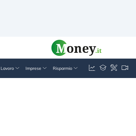
& Lavoro
Imprese
Risparmio