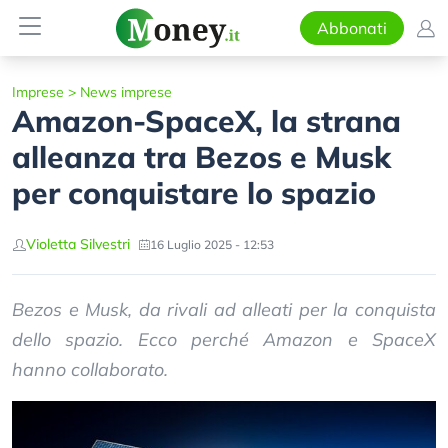
Abbonati
Imprese
>
News imprese
Amazon-SpaceX, la strana
alleanza tra Bezos e Musk
per conquistare lo spazio
Violetta Silvestri
16 Luglio 2025 - 12:53
Bezos e Musk, da rivali ad alleati per la conquista
dello spazio. Ecco perché Amazon e SpaceX
hanno collaborato.