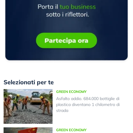
Selezionati per te
GREEN ECONOMY
Asfalto addio. 684.000 bottiglie di
plastica diventano 1 chilometro di
strada
GREEN ECONOMY