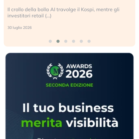
ntre gli
La ricchezza mondiale cresce, ma è sempre
sganciata dall’economia reale. (…)
24 luglio 2026