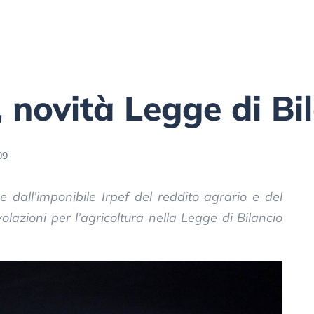
, novità Legge di Bi
09
 dall’imponibile Irpef del reddito agrario e del
olazioni per l’agricoltura nella Legge di Bilancio