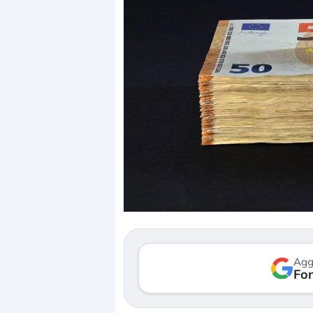
Dalle valutazioni estr
correzione. Cosa sta g
repricing degli asset?
Gli investitori stanno 
mostrando segni di s
verso le (…)
Agg
Fon
3 agosto 2026