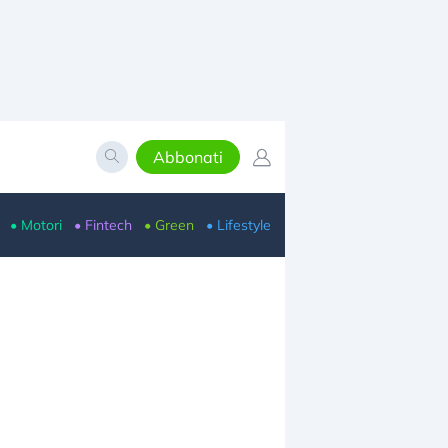
Abbonati
• Motori
• Fintech
• Green
• Lifestyle