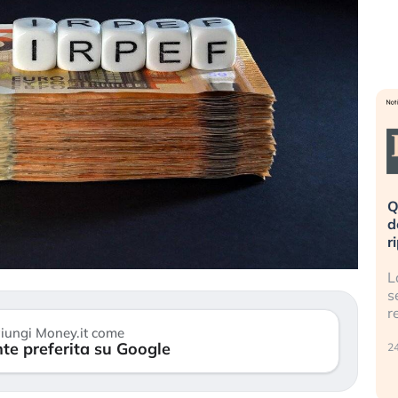
eme alla
«La mia vita è rovinata». Investitori
Q
uidando il
in preda al panico dopo lo scoppio
d
della bolla AI
r
finalmente
Il crollo della bolla AI travolge il
L
tanchezza
Kospi, mentre gli investitori retail (…)
s
r
30 luglio 2026
iungi Money.it come
te preferita su Google
24