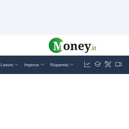
& Lavoro
Imprese
Risparmio