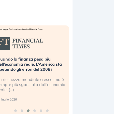
uando la finanza pesa più
Russia e Cina pronti
ell’economia reale. L’America sta
Starlink. Gli investit
ipetendo gli errori del 2008?
sottovalutando il ris
a ricchezza mondiale cresce, ma è
Gli investitori tech c
empre più sganciata dall’economia
ignorare il rischio geop
eale. (…)
17 luglio 2026
 luglio 2026