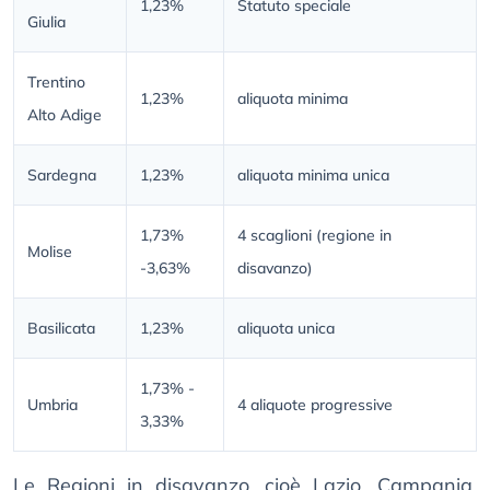
1,23%
Statuto speciale
Giulia
Trentino
1,23%
aliquota minima
Alto Adige
Sardegna
1,23%
aliquota minima unica
1,73%
4 scaglioni (regione in
Molise
-3,63%
disavanzo)
Basilicata
1,23%
aliquota unica
1,73% -
Umbria
4 aliquote progressive
3,33%
Le Regioni in disavanzo, cioè Lazio, Campania,