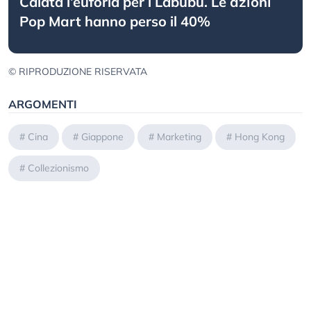
Calata l’euforia per i Labubu. Lе аzіоnі
Pоp Маrt hanno perso il 40%
© RIPRODUZIONE RISERVATA
ARGOMENTI
#
Cina
#
Giappone
#
Marketing
#
Hong Kong
#
Collezionismo