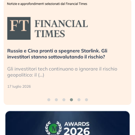
La grande operazione di insabbiamento sui data
center per l’AI, spiegata sul Financial Times
Le regole sulla trasparenza sembrano non valere per
i data center e le big (…)
9 luglio 2026