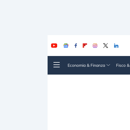
Economia & Finanza
Fisco 