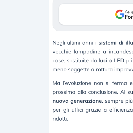
verso le (…)
Agg
Fon
3 agosto 2026
Negli ultimi anni i
sistemi di il
vecchie lampadine a incandes
case, sostituite da
luci a LED
più
meno soggette a rottura improvv
Ma l’evoluzione non si ferma e
prossima alla conclusione. Al s
nuova generazione
, sempre più 
per gli uffici grazie a efficienz
ridotti.