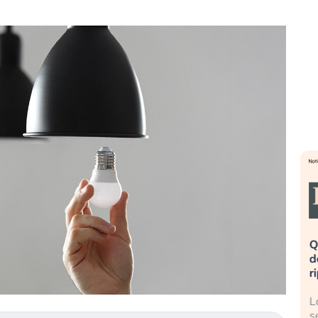
eme alla
«La mia vita è rovinata». Investitori
Q
uidando il
in preda al panico dopo lo scoppio
d
della bolla AI
r
finalmente
Il crollo della bolla AI travolge il
L
tanchezza
Kospi, mentre gli investitori retail (…)
s