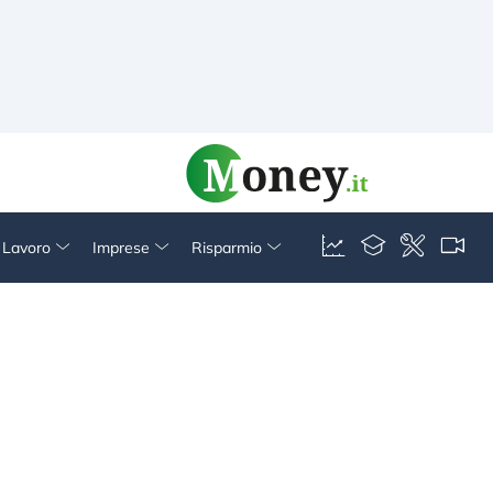
& Lavoro
Imprese
Risparmio