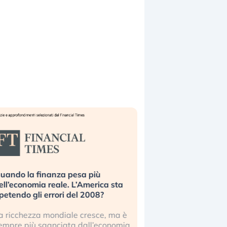
uando la finanza pesa più
Russia e Cina pronti
ell’economia reale. L’America sta
Starlink. Gli investit
ipetendo gli errori del 2008?
sottovalutando il ris
a ricchezza mondiale cresce, ma è
Gli investitori tech c
empre più sganciata dall’economia
ignorare il rischio geop