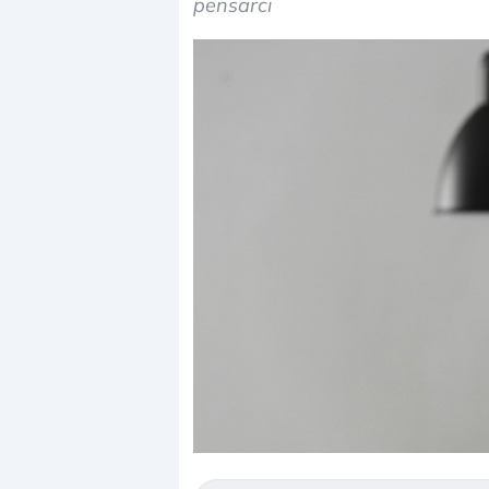
pensarci
Dalle valutazioni estr
correzione. Cosa sta g
repricing degli asset?
Gli investitori stanno 
mostrando segni di s