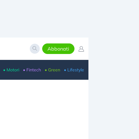
Abbonati
• Motori
• Fintech
• Green
• Lifestyle