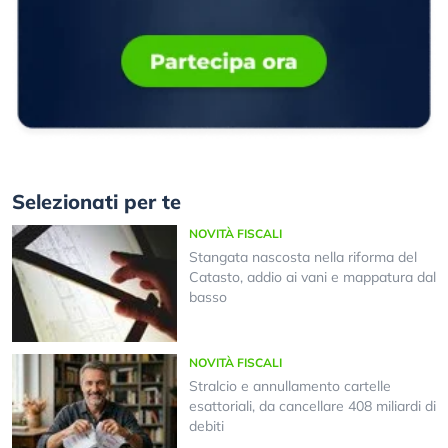
Selezionati per te
NOVITÀ FISCALI
Stangata nascosta nella riforma del
Catasto, addio ai vani e mappatura dal
basso
NOVITÀ FISCALI
Stralcio e annullamento cartelle
esattoriali, da cancellare 408 miliardi di
debiti