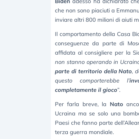
Biden
adesso ha dichiarato che
che non sono piaciuti a Emmanue
inviare altri 800 milioni di aiuti mi
Il comportamento della Casa Bi
conseguenze da parte di Mosc
affidata al consigliere per la 
non stanno operando in Ucrain
parte di territorio della Nato
, 
questo comporterebbe l’
in
completamente il gioco
”.
Per farla breve, la
Nato
ancor
Ucraina ma se solo una bomba 
Paesi che fanno parte dell’Allea
terza guerra mondiale.