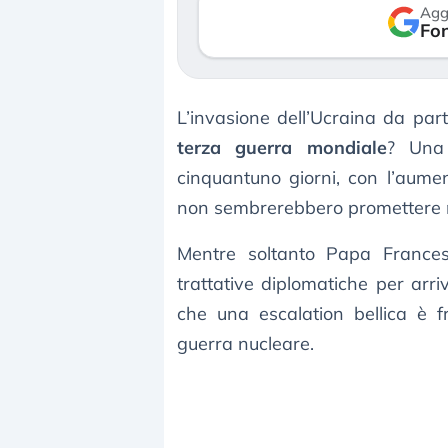
Agg
Fon
L’invasione dell’Ucraina da par
terza guerra mondiale
? Una
cinquantuno giorni, con l’aume
non sembrerebbero promettere n
Mentre soltanto Papa Frances
trattative diplomatiche per arr
che una escalation bellica è f
guerra nucleare.