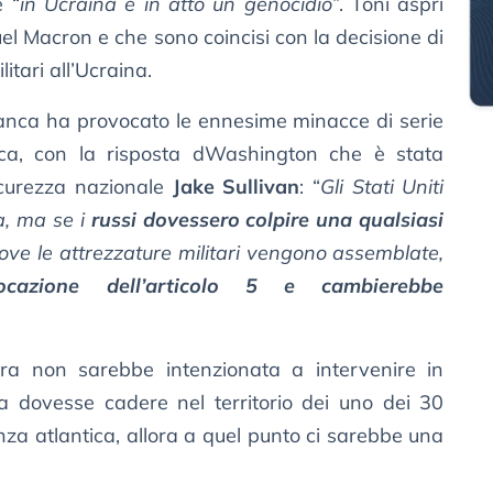
 “
in Ucraina è in atto un genocidio
”. Toni aspri
l Macron e che sono coincisi con la decisione di
litari all’Ucraina.
anca ha provocato le ennesime minacce di serie
a, con la risposta dWashington che è stata
Sicurezza nazionale
Jake Sullivan
: “
Gli Stati Uniti
a, ma se i
russi dovessero colpire una qualsiasi
dove le attrezzature militari vengono assemblate,
vocazione dell’articolo 5 e cambierebbe
a non sarebbe intenzionata a intervenire in
dovesse cadere nel territorio dei uno dei 30
nza atlantica, allora a quel punto ci sarebbe una