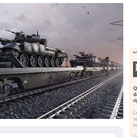
eme alla
«La mia vita è rovinata». Investitori
Q
uidando il
in preda al panico dopo lo scoppio
d
della bolla AI
r
finalmente
Il crollo della bolla AI travolge il
L
tanchezza
Kospi, mentre gli investitori retail (…)
s
r
30 luglio 2026
24