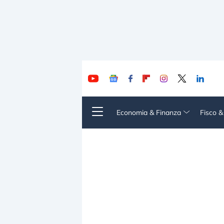
Economia & Finanza
Fisco 