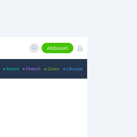
Abbonati
• Motori
• Fintech
• Green
• Lifestyle