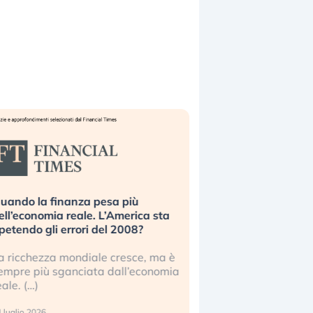
uando la finanza pesa più
Russia e Cina pronti
ell’economia reale. L’America sta
Starlink. Gli investit
ipetendo gli errori del 2008?
sottovalutando il ris
a ricchezza mondiale cresce, ma è
Gli investitori tech c
empre più sganciata dall’economia
ignorare il rischio geop
eale. (…)
17 luglio 2026
 luglio 2026