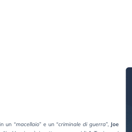
in un “
macellaio
” e un “
criminale di guerra
”,
Joe