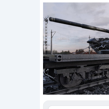
Dalle valutazioni estr
correzione. Cosa sta g
repricing degli asset?
Gli investitori stanno 
mostrando segni di s
verso le (…)
3 agosto 2026