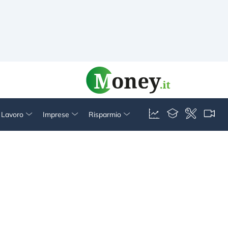
& Lavoro
Imprese
Risparmio