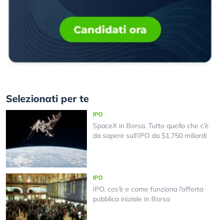
Selezionati per te
IPO
SpaceX in Borsa. Tutto quello che c’è
da sapere sull’IPO da $1.750 miliardi
IPO
IPO, cos’è e come funziona l’offerta
pubblica iniziale in Borsa