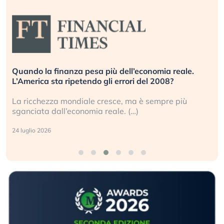
.
Russia e Cina pronti a spegnere Starlink. Gli
investitori stanno sottovalutando il rischio?
Gli investitori tech continuano a ignorare il rischio
geopolitico: il (…)
17 luglio 2026